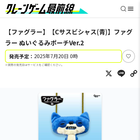
【ファグラー】【Cサスビシャス(青)】ファグ
ラー ぬいぐるみポーチVer.2
2025年7月20日 0時
発売予定：
い
※実際の発売日はサービスをご確認ください。
い
X
Li
ね