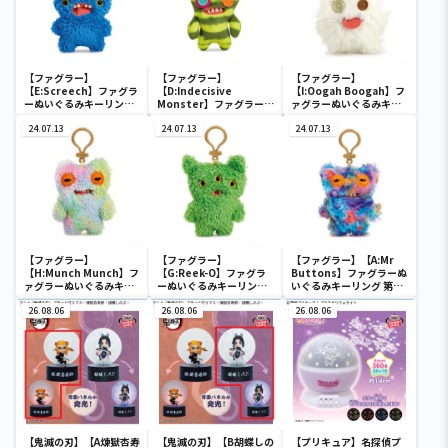
【ファグラー】
【ファグラー】
【ファグラー】
【E:Screech】ファグラ
【D:Indecisive
【I:Oogah Boogah】フ
ーぬいぐるみキーリング
Monster】ファグラーぬ
ァグラーぬいぐるみキー
第2弾
いぐるみキーリング 第2
リング 第2弾
24.07.13
弾
24.07.13
24.07.13
【ファグラー】
【ファグラー】
【ファグラー】【A:Mr
【H:Munch Munch】フ
【G:Reek-O】ファグラ
Buttons】ファグラーぬ
ァグラーぬいぐるみキー
ーぬいぐるみキーリング
いぐるみキーリング 第2
リング 第2弾
第2弾
弾
26.08.06
26.08.06
26.08.06
【鬼滅の刃】【A煉獄杏寿
【鬼滅の刃】【B胡蝶しの
【プリキュア】名探偵プ