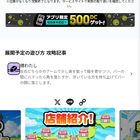
※在庫がなくなり次第終了となります。サービスサイトで実際の取り扱いを確認してくださ
い。
展開予定の遊び方 攻略記事
橋わたし
左右どちらかのアームで少し奥を狙って箱を寄せつつ、バーの
間にハマったら角を落とすか、浮いている方を持ち上げてバー
の間に落とします。
X
Line
Copy Link