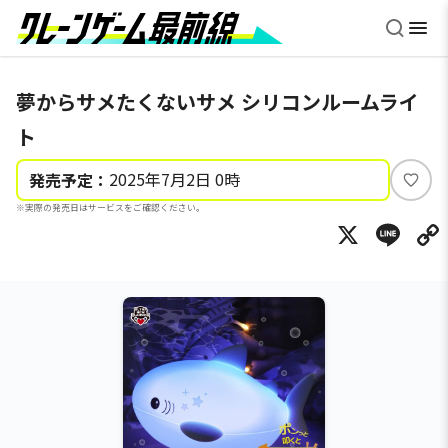
夢からサメたくないサメ シリコンルームライ
ト
2025年7月2日 0時
発売予定：
い
※実際の発売日はサービスをご確認ください。
い
X
Li
ね