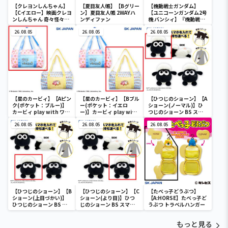
【クレヨンしんちゃん】
【夏目友人帳】【Bグリー
【機動戦士ガンダム】
【Cイエロー】映画クレヨ
ン】夏目友人帳 2WAYハ
【ユニコーンガンダム2号
ンしんちゃん 奇々怪々！
ンディファン
機 バンシィ】『機動戦士
オラの妖怪バケ～ション
ガンダムUC』 胸像センサ
フルカラータンブラー
26.08.05
26.08.05
ーライト-ユニコーンガン
26.08.05
ダム2号機 バンシィ（デ
ストロイモード）-
【星のカービィ】【Aピン
【星のカービィ】【Bブル
【ひつじのショーン】【A
ク(ポケット：ブルー)】
ー(ポケット：イエロ
ショーン(ノーマル)】ひ
カービィ play with ワド
ー)】カービィ play with
つじのショーン BS スマ
ルディ ボストンバッグ
ワドルディ ボストンバッ
ホショーンルダー
26.08.05
グ
26.08.05
26.08.05
【ひつじのショーン】【B
【ひつじのショーン】【C
【たべっ子どうぶつ】
ショーン(上目づかい)】
ショーン(より目)】ひつ
【A:HORSE】たべっ子ど
ひつじのショーン BS ス
じのショーン BS スマホ
うぶつ トラベルハンガー
マホショーンルダー
ショーンルダー
もっと見る