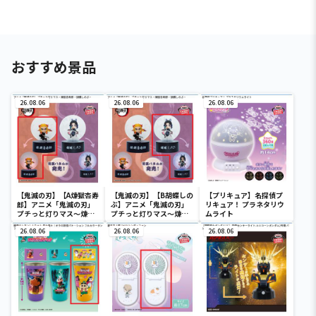
おすすめ景品
26.08.06
26.08.06
26.08.06
【鬼滅の刃】【A煉獄杏寿
【鬼滅の刃】【B胡蝶しの
【プリキュア】名探偵プ
郎】アニメ「鬼滅の刃」
ぶ】アニメ「鬼滅の刃」
リキュア！ プラネタリウ
プチっと灯りマス～煉獄
プチっと灯りマス～煉獄
ムライト
杏寿郎・胡蝶しのぶ～
杏寿郎・胡蝶しのぶ～
26.08.06
26.08.06
26.08.06