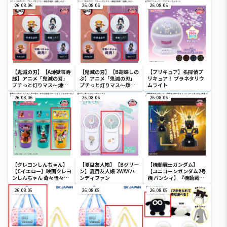
26.08.06
26.08.06
26.08.06
【鬼滅の刃】【A煉獄杏寿
【鬼滅の刃】【B胡蝶しの
【プリキュア】名探偵プ
郎】アニメ「鬼滅の刃」
ぶ】アニメ「鬼滅の刃」
リキュア！ プラネタリウ
プチっと灯りマス～煉獄
プチっと灯りマス～煉獄
ムライト
杏寿郎・胡蝶しのぶ～
杏寿郎・胡蝶しのぶ～
26.08.06
26.08.06
26.08.06
【クレヨンしんちゃん】
【夏目友人帳】【Bグリー
【機動戦士ガンダム】
【Cイエロー】映画クレヨ
ン】夏目友人帳 2WAYハ
【ユニコーンガンダム2号
ンしんちゃん 奇々怪々！
ンディファン
機 バンシィ】『機動戦士
オラの妖怪バケ～ション
ガンダムUC』 胸像センサ
フルカラータンブラー
26.08.05
26.08.05
ーライト-ユニコーンガン
26.08.05
ダム2号機 バンシィ（デ
ストロイモード）-