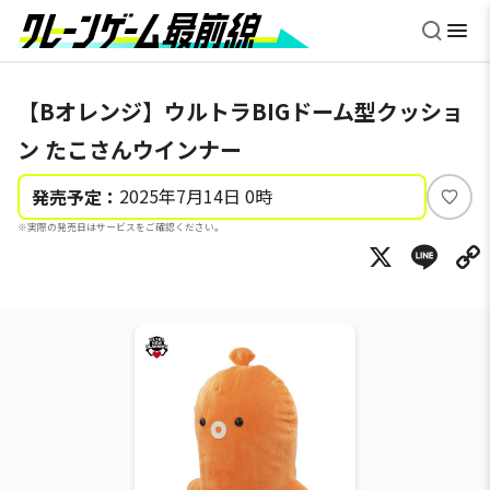
【Bオレンジ】ウルトラBIGドーム型クッショ
ン たこさんウインナー
2025年7月14日 0時
発売予定：
い
※実際の発売日はサービスをご確認ください。
い
X
Li
ね