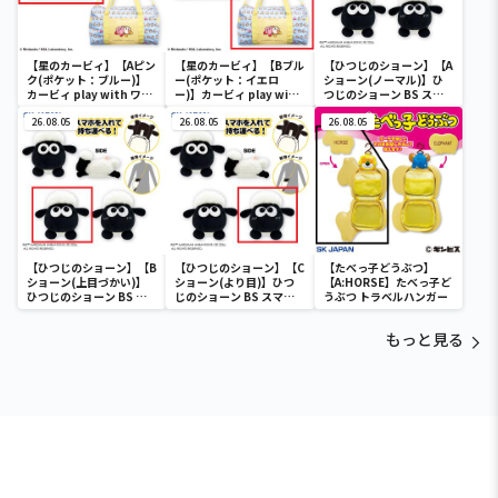
【星のカービィ】【Aピン
【星のカービィ】【Bブル
【ひつじのショーン】【A
ク(ポケット：ブルー)】
ー(ポケット：イエロ
ショーン(ノーマル)】ひ
カービィ play with ワド
ー)】カービィ play with
つじのショーン BS スマ
ルディ ボストンバッグ
ワドルディ ボストンバッ
ホショーンルダー
26.08.05
グ
26.08.05
26.08.05
【ひつじのショーン】【B
【ひつじのショーン】【C
【たべっ子どうぶつ】
ショーン(上目づかい)】
ショーン(より目)】ひつ
【A:HORSE】たべっ子ど
ひつじのショーン BS ス
じのショーン BS スマホ
うぶつ トラベルハンガー
マホショーンルダー
ショーンルダー
もっと見る