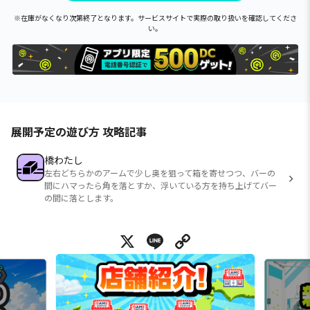
※在庫がなくなり次第終了となります。サービスサイトで実際の取り扱いを確認してくださ
い。
展開予定の遊び方 攻略記事
橋わたし
左右どちらかのアームで少し奥を狙って箱を寄せつつ、バーの
間にハマったら角を落とすか、浮いている方を持ち上げてバー
の間に落とします。
X
Line
Copy Link