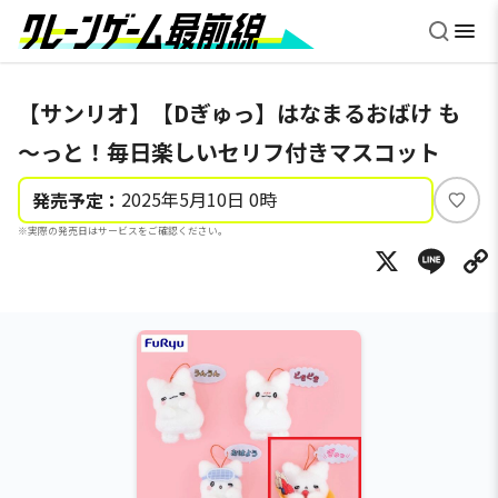
【サンリオ】【Dぎゅっ】はなまるおばけ も
～っと！毎日楽しいセリフ付きマスコット
2025年5月10日 0時
発売予定：
い
※実際の発売日はサービスをご確認ください。
い
X
Li
ね