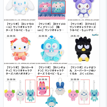
【サンリオ】【Dシナモロ
【サンリオ】【Bマイメロ
【サンリオ】【Eクロミ】
ール】サンリオキャラク
ディ グリーン】【箱
サンリオキャラクターズ
ターズ うるベビ・ちょい
ver.】サンリオキャラク
うるベビ・ちょいデカド
デカドール
ターズ おおきな
ール
26.08.06
SOFVIMATES～マイメロ
26.08.06
24.05.30
ディ マーメイドver. ～
【サンリオ】【Aハローキ
【サンリオ】【Bハンギョ
【サンリオ】バッドばつ
ティ】サンリオキャラク
ドン】サンリオキャラク
丸 スーパーラージぬい
ターズ ハオハオネオンタ
ターズ うるベビ・ちょい
ぐるみ ぷくっとVer.
ウンドールBIGタイプ1
デカドール
26.08.06
26.08.06
26.08.06