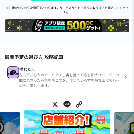
※在庫がなくなり次第終了となります。サービスサイトで実際の取り扱いを確認してくださ
い。
展開予定の遊び方 攻略記事
橋わたし
左右どちらかのアームで少し奥を狙って箱を寄せつつ、バーの
間にハマったら角を落とすか、浮いている方を持ち上げてバー
の間に落とします。
X
Line
Copy Link