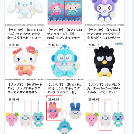
【サンリオ】【Dシナモロ
【サンリオ】【Bマイメロ
【サンリオ】【Eクロミ】
ール】サンリオキャラク
ディ グリーン】【箱
サンリオキャラクターズ
ターズ うるベビ・ちょい
ver.】サンリオキャラク
うるベビ・ちょいデカド
デカドール
ターズ おおきな
ール
26.08.06
SOFVIMATES～マイメロ
26.08.06
24.05.30
ディ マーメイドver. ～
【サンリオ】【Aハローキ
【サンリオ】【Bハンギョ
【サンリオ】バッドばつ
ティ】サンリオキャラク
ドン】サンリオキャラク
丸 スーパーラージぬい
ターズ ハオハオネオンタ
ターズ うるベビ・ちょい
ぐるみ ぷくっとVer.
ウンドールBIGタイプ1
デカドール
26.08.06
26.08.06
26.08.06