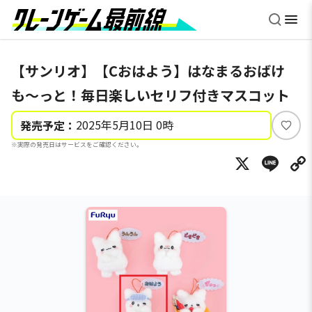
【サンリオ】【Cおはよう】はなまるおばけ
も～っと！毎日楽しいセリフ付きマスコット
2025年5月10日 0時
発売予定：
い
※実際の発売日はサービスをご確認ください。
い
X
Li
ね