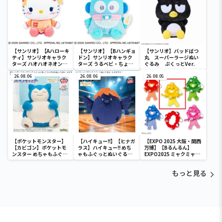
【サンリオ】【Aハローキ
【サンリオ】【Bハンギョ
【サンリオ】バッドばつ
ティ】サンリオキャラク
ドン】サンリオキャラク
丸 スーパーラージぬい
ターズ ハオハオネオンタ
ターズ うるベビ・ちょい
ぐるみ ぷくっとVer.
ウンドールBIGタイプ1
デカドール
26.08.06
26.08.06
26.08.05
【ポケットモンスター】
【ハイキュー!!】【ヒナガ
【EXPO 2025 大阪・関西
【カビゴン】ポケットモ
ラス】ハイキュー!! めち
万博】【Bるんるん】
ンスター めちゃもふぐっ
ゃもふぐっとぬいぐるみ
EXPO2025 ミャクミャク
と ほっこりいやされぬい
～ヒナガラス～
カラフルゴム紐付きぬい
ぐるみ～カビゴン～
ぐるみ
もっと見る