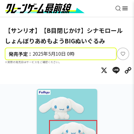
【サンリオ】【B目閉じかけ】シナモロール
しょんぼりあめもようBIGぬいぐるみ
2025年5月10日 0時
発売予定：
い
※実際の発売日はサービスをご確認ください。
い
X
Li
ね