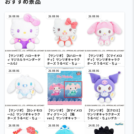
おすすめ景品
26.08.06
26.08.06
26.08.06
【サンリオ】ハローキテ
【サンリオ】【Aハローキ
【サンリオ】【Cマイメロ
ィ マジカルラベンダード
ティ】サンリオキャラク
ディ】サンリオキャラク
ールGJ
ターズ うるベビ・ちょい
ターズ うるベビ・ちょい
デカドール
デカドール
26.08.06
26.08.06
26.08.06
【サンリオ】【Dシナモロ
【サンリオ】【Bマイメロ
【サンリオ】【Eクロミ】
ール】サンリオキャラク
ディ グリーン】【箱
サンリオキャラクターズ
ターズ うるベビ・ちょい
ver.】サンリオキャラク
うるベビ・ちょいデカド
デカドール
ターズ おおきな
ール
26.08.06
SOFVIMATES～マイメロ
26.08.06
24.05.30
ディ マーメイドver. ～