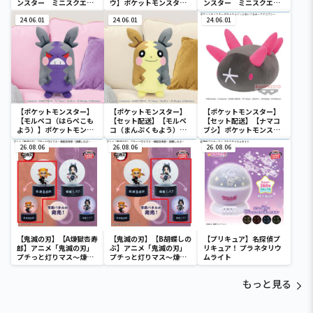
ンスター ミニスクエア
ウ】ポケットモンスタ
ンスター ミニスクエア
ポーチ
ー ミニスクエアポーチ
ポーチ
24.06.01
24.06.01
24.06.01
【ポケットモンスター】
【ポケットモンスター】
【ポケットモンスター】
【モルペコ（はらぺこも
【セット配送】【モルペ
【セット配送】【ナマコ
よう）】ポケットモンス
コ（まんぷくもよう）】
ブシ】ポケットモンスタ
ター めちゃもふぐっとぬ
ポケットモンスター めち
ー めちゃもふぐっとぬい
いぐるみ～モルペコ（は
26.08.06
ゃもふぐっとぬいぐるみ
26.08.06
ぐるみ～ナマコブシ～
26.08.06
らぺこもよう）～
～モルペコ（まんぷくも
よう）～
【鬼滅の刃】【A煉獄杏寿
【鬼滅の刃】【B胡蝶しの
【プリキュア】名探偵プ
郎】アニメ「鬼滅の刃」
ぶ】アニメ「鬼滅の刃」
リキュア！ プラネタリウ
プチっと灯りマス～煉獄
プチっと灯りマス～煉獄
ムライト
杏寿郎・胡蝶しのぶ～
杏寿郎・胡蝶しのぶ～
もっと見る