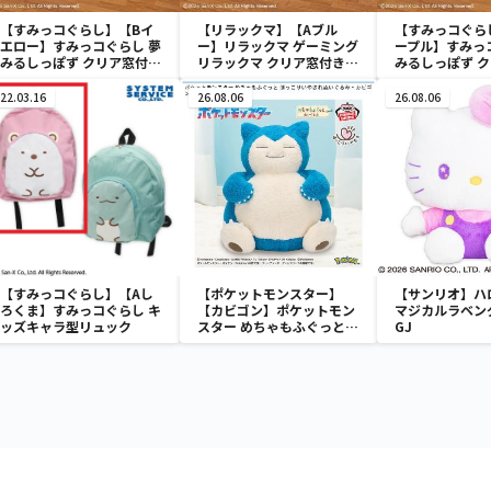
【すみっコぐらし】【Bイ
【リラックマ】【Aブル
【すみっコぐら
エロー】すみっコぐらし 夢
ー】リラックマ ゲーミング
ープル】すみっ
みるしっぽず クリア窓付き
リラックマ クリア窓付き収
みるしっぽず 
収納ボックス
納ボックス
収納ボックス
22.03.16
26.08.06
26.08.06
【すみっコぐらし】【Aし
【ポケットモンスター】
【サンリオ】ハ
ろくま】すみっコぐらし キ
【カビゴン】ポケットモン
マジカルラベン
ッズキャラ型リュック
スター めちゃもふぐっと
GJ
ほっこりいやされぬいぐる
み～カビゴン～