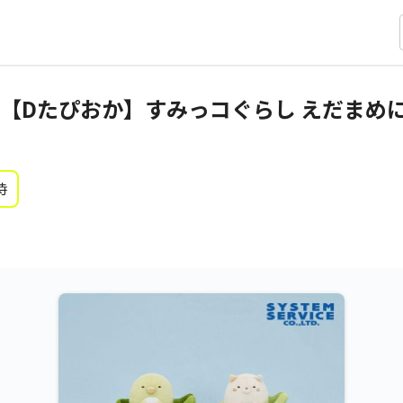
【Dたぴおか】すみっコぐらし えだまめに
時