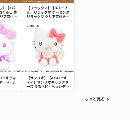
し】【Aパ
【リラックマ】【Bパープ
コぐらし 夢
ル】リラックマ ゲーミング
クリア窓付き
リラックマ クリア窓付き収
納ボックス
26.08.06
ローキティ
【サンリオ】【Aハローキ
ダードール
ティ】サンリオキャラクタ
ーズ うるベビ・ちょいデカ
ドール
もっと見る