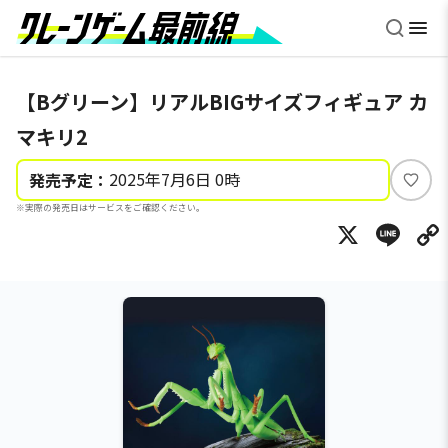
【Bグリーン】リアルBIGサイズフィギュア カ
マキリ2
2025年7月6日 0時
発売予定：
い
※実際の発売日はサービスをご確認ください。
い
X
Li
ね