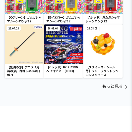
【Cグリーン】ガムガシャ
【Bイエロー】ガムガシャ
【Aレッド】ガムガシャマ
マシーンロング12
マシーンロング12
シーンロング12
26.07.29
26.08.03
26.08.03
【鬼滅の刃】アニメ「鬼
【Cレッド】RC FLYING
【スクイーズ・シール
滅の刃」 胡蝶しのぶの日
ヘリコプター (0003)
等】フルーツタルト シリ
輪刀
コンスクイーズ
もっと見る