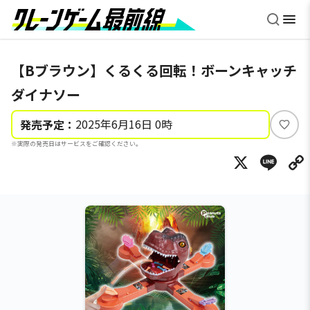
【Bブラウン】くるくる回転！ボーンキャッチ
ダイナソー
2025年6月16日 0時
発売予定：
い
※実際の発売日はサービスをご確認ください。
い
X
Li
ね