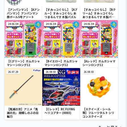
【アンパンマン】【Aアン
【すみっコぐらし】【Aブ
【すみっコぐらし】【Bク
パンマン】アンパンマン
ルー】すみっコぐらし あ
リーム】すみっコぐらし
顔ボール5号アソート
つまるんです 木製パズル
あつまるんです 木製パズ
ル
24.06.04
24.06.04
24.06.04
【Cグリーン】ガムガシャ
【Bイエロー】ガムガシャ
【Aレッド】ガムガシャマ
マシーンロング12
マシーンロング12
シーンロング12
26.07.29
26.08.03
26.08.03
【鬼滅の刃】アニメ「鬼
【Cレッド】RC FLYING
【スクイーズ・シール
滅の刃」 胡蝶しのぶの日
ヘリコプター (0003)
等】フルーツタルト シリ
輪刀
コンスクイーズ