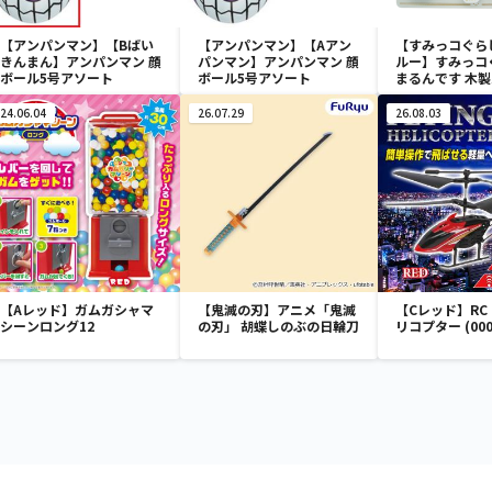
【アンパンマン】【Bばい
【アンパンマン】【Aアン
【すみっコぐら
きんまん】アンパンマン 顔
パンマン】アンパンマン 顔
ルー】すみっコ
ボール5号アソート
ボール5号アソート
まるんです 木
24.06.04
26.07.29
26.08.03
【Aレッド】ガムガシャマ
【鬼滅の刃】アニメ「鬼滅
【Cレッド】RC F
シーンロング12
の刃」 胡蝶しのぶの日輪刀
リコプター (000