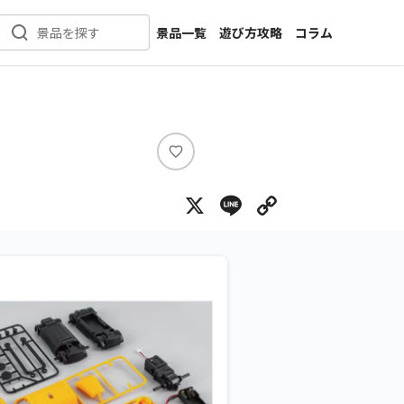
景品一覧
遊び方攻略
コラム
景品を探す
新着景品
インタビュー
カテゴリ一覧
ニュース
作品名一覧
店舗
メーカー一覧
開発
い
い
攻略
X
Line
Copy Lin
ね
プライズ
イベント
キャラ特集