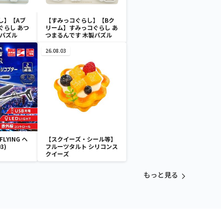
し】【Aブ
【すみっコぐらし】【Bク
ぐらし あつ
リーム】すみっコぐらし あ
製パズル
つまるんです 木製パズル
26.08.03
LYING ヘ
【スクイーズ・シール等】
3)
フルーツタルト シリコンス
クイーズ
もっと見る