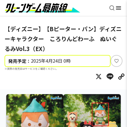
【ディズニー】【Bピーター・パン】ディズニ
ーキャラクター ころりんどわーふ ぬいぐ
るみVol.3（EX）
2025年4月24日 0時
発売予定：
い
※実際の発売日はサービスをご確認ください。
い
X
Li
ね