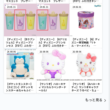
マスコット ブレザーコ
マスコット ブレザーコ
【FDT】ふた付きタンブ
スチューム
スチューム
ラー
24.05.31
24.05.31
24.06.01
【ディズニー】【Bラプン
【ディズニー】【Aアリエ
【ディズニー】【A】ディ
ツェル】ディズニープリ
ル】ディズニープリンセ
ズニー実写映画『リト
ンセス 【FDT】ふた付き
ス 【FDT】ふた付きタン
ル・マーメイド』
タンブラー
ブラー
[PtZ]折り畳みボックス
26.08.06
26.08.06
チェアー
26.08.06
【ポケットモンスター】
【サンリオ】ハローキテ
【サンリオ】【Aハローキ
【カビゴン】ポケットモ
ィ マジカルラベンダード
ティ】サンリオキャラク
ンスター めちゃもふぐっ
ールGJ
ターズ うるベビ・ちょい
と ほっこりいやされぬい
デカドール
ぐるみ～カビゴン～
もっと見る