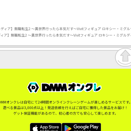
ィア】無職転生2 ～異世界行ったら本気だす～Vivitフィギュア ロキシー・ミグルディ
】無職転生2 ～異世界行ったら本気だす～Vivitフィギュア ロキシー・ミグルディア
DMMオンクレは自宅にて24時間オンラインクレーンゲームが楽しめるサービスです
遊べる景品は3,000点以上！発送依頼を行えばご自宅に獲得した景品をお届け！
ゲット保証機能があるので、初心者の方でも安心して楽しめます。