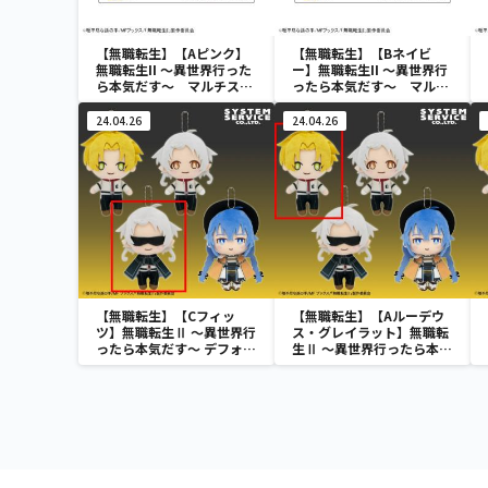
【無職転生】【Aピンク】
【無職転生】【Bネイビ
無職転生II ～異世界行った
ー】無職転生II ～異世界行
ら本気だす～ マルチスタ
ったら本気だす～ マルチ
ンド（EX）
スタンド（EX）
24.04.26
24.04.26
【無職転生】【Cフィッ
【無職転生】【Aルーデウ
ツ】無職転生Ⅱ ～異世界行
ス・グレイラット】無職転
ったら本気だす～ デフォル
生Ⅱ ～異世界行ったら本気
メぬいぐるみ
だす～ デフォルメぬいぐる
み