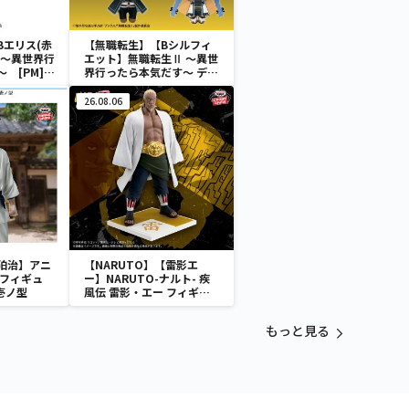
Bエリス(赤
【無職転生】【Bシルフィ
I ～異世界行
エット】無職転生Ⅱ ～異世
 [PM]ア
界行ったら本気だす～ デフ
ォルメぬいぐるみ
26.08.06
狛治】アニ
【NARUTO】【雷影エ
 フィギュ
ー】NARUTO-ナルト- 疾
壱ノ型
風伝 雷影・エー フィギュ
ア～五影集結…!!～
もっと見る