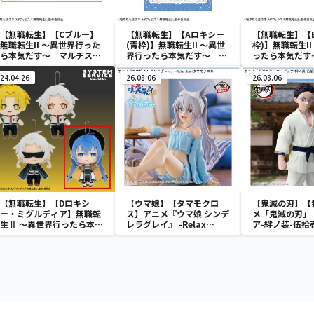
【無職転生】【Cブルー】
【無職転生】【Aロキシー
【無職転生】【
無職転生II ～異世界行った
(青枠)】無職転生II ～異世
枠)】無職転生I
ら本気だす～ マルチスタ
界行ったら本気だす～
ったら本気だす～
ンド（EX）
[PM]アートクッション
ートクッション
24.04.26
26.08.06
26.08.06
【無職転生】【Dロキシ
【ウマ娘】【タマモクロ
【鬼滅の刃】【
ー・ミグルディア】無職転
ス】アニメ『ウマ娘 シンデ
メ「鬼滅の刃」
生Ⅱ ～異世界行ったら本気
レラグレイ』 -Relax
ア-絆ノ装-伍拾
だす～ デフォルメぬいぐる
time-タマモクロス
み