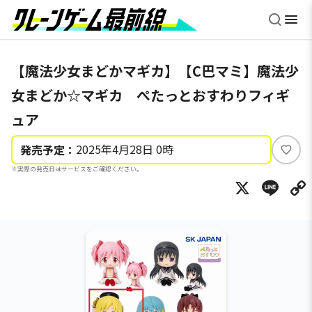
【魔法少女まどかマギカ】【C巴マミ】魔法少
女まどか☆マギカ ぺたっとおすわりフィギ
ュア
2025年4月28日 0時
発売予定：
い
※実際の発売日はサービスをご確認ください。
い
X
Li
ね