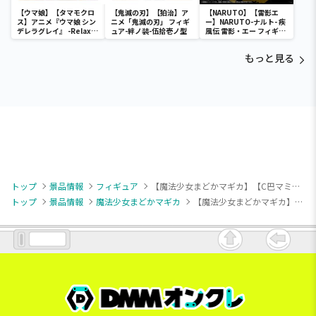
【ウマ娘】【タマモクロ
【鬼滅の刃】【狛治】ア
【NARUTO】【雷影エ
ス】アニメ『ウマ娘 シン
ニメ「鬼滅の刃」 フィギ
ー】NARUTO-ナルト- 疾
デレラグレイ』 -Relax
ュア-絆ノ装-伍拾壱ノ型
風伝 雷影・エー フィギュ
time-タマモクロス
ア～五影集結…!!～
もっと見る
トップ
景品情報
フィギュア
【魔法少女まどかマギカ】【C巴マミ】魔法少女まどか☆マギカ ぺたっとおすわりフィギュア
トップ
景品情報
魔法少女まどかマギカ
【魔法少女まどかマギカ】【C巴マミ】魔法少女まどか☆マギカ ぺたっとおすわりフィギュア