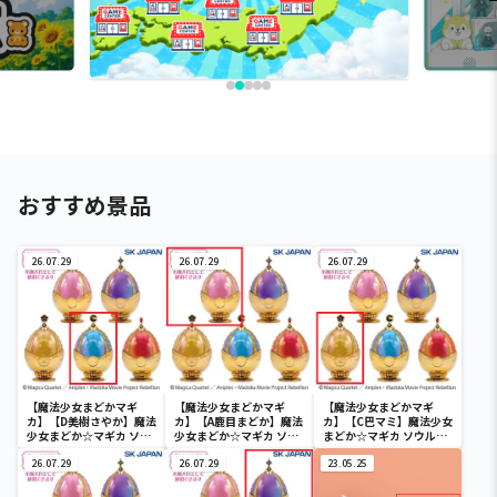
おすすめ景品
26.07.29
26.07.29
26.07.29
【魔法少女まどかマギ
【魔法少女まどかマギ
【魔法少女まどかマギ
カ】【D美樹さやか】魔法
カ】【A鹿目まどか】魔法
カ】【C巴マミ】魔法少女
少女まどか☆マギカ ソウ
少女まどか☆マギカ ソウ
まどか☆マギカ ソウルジ
ルジェムキャニスター
ルジェムキャニスター
ェムキャニスター2(R2)
2(R2)
26.07.29
2(R2)
26.07.29
23.05.25