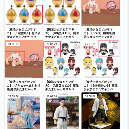
【魔法少女まどかマギ
【魔法少女まどかマギ
【魔法少女まどかマギ
カ】【E佐倉杏子】魔法少
カ】【B暁美ほむら】魔法
カ】【Bべべ】劇場版 魔
女まどか☆マギカ ソウル
少女まどか☆マギカ ソウ
法少女まどか☆マギカ[新
ジェムキャニスター2(R2)
ルジェムキャニスター
編]叛逆の物語 Fluffy
23.05.25
2(R2)
26.07.29
Puffy～キュゥべえ＆べべ
26.07.29
～
【魔法少女まどかマギ
【魔法少女まどかマギ
【魔法少女まどかマギ
カ】【Aキュゥべえ】劇場
カ】【A鹿目まどか】魔法
カ】【B暁美ほむら】魔法
版 魔法少女まどか☆マギ
少女まどか☆マギカ ぺた
少女まどか☆マギカ ぺた
カ[新編]叛逆の物語
っとおすわりフィギュア
っとおすわりフィギュア
Fluffy Puffy～キュゥべ
26.08.06
(R2)
26.08.06
(R2)
26.08.06
え＆べべ～