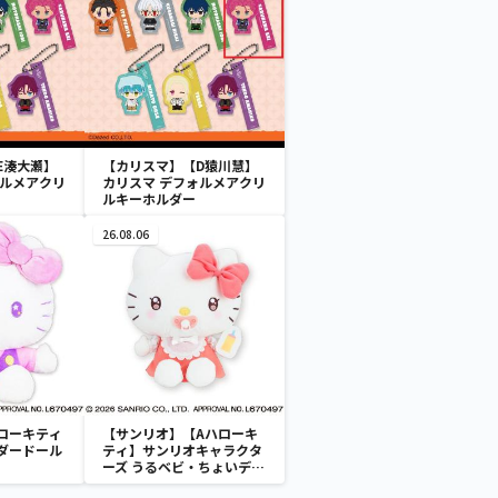
E湊大瀬】
【カリスマ】【D猿川慧】
ォルメアクリ
カリスマ デフォルメアクリ
ルキーホルダー
26.08.06
ローキティ
【サンリオ】【Aハローキ
ダードール
ティ】サンリオキャラクタ
ーズ うるベビ・ちょいデカ
ドール