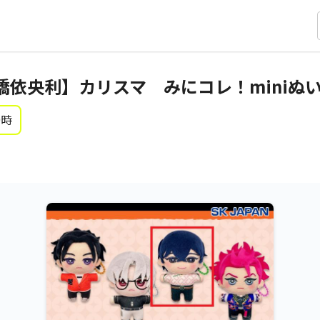
橋依央利】カリスマ みにコレ！miniぬ
0時