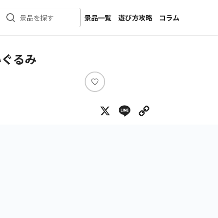
景品一覧
遊び方攻略
コラム
景品を探す
新着景品
インタビュー
カテゴリ一覧
ニュース
いぐるみ
作品名一覧
店舗
メーカー一覧
開発
い
い
攻略
X
Line
Copy Lin
ね
プライズ
イベント
キャラ特集