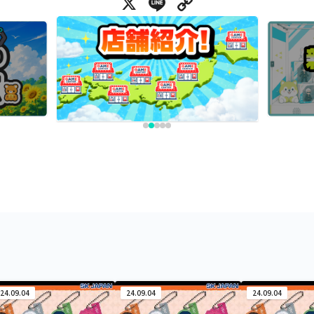
X
Line
Copy Link
24.09.04
24.09.04
24.09.04