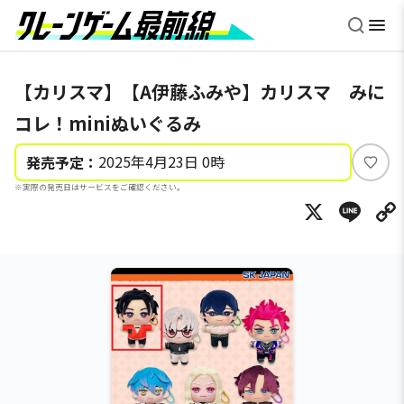
【カリスマ】【A伊藤ふみや】カリスマ みに
コレ！miniぬいぐるみ
2025年4月23日 0時
発売予定：
い
※実際の発売日はサービスをご確認ください。
い
X
Li
ね