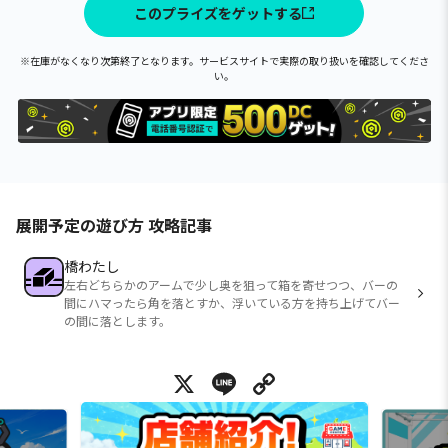
このプライズをゲットする
※在庫がなくなり次第終了となります。サービスサイトで実際の取り扱いを確認してくださ
い。
展開予定の遊び方 攻略記事
橋わたし
左右どちらかのアームで少し奥を狙って箱を寄せつつ、バーの
間にハマったら角を落とすか、浮いている方を持ち上げてバー
の間に落とします。
X
Line
Copy Link