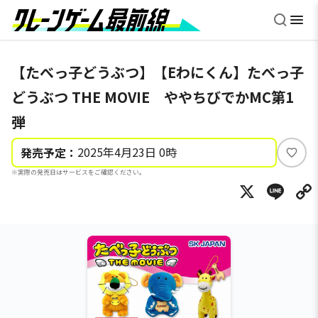
【たべっ子どうぶつ】【Eわにくん】たべっ子
どうぶつ THE MOVIE ややちびでかMC第1
弾
2025年4月23日 0時
発売予定：
い
※実際の発売日はサービスをご確認ください。
い
X
Li
ね