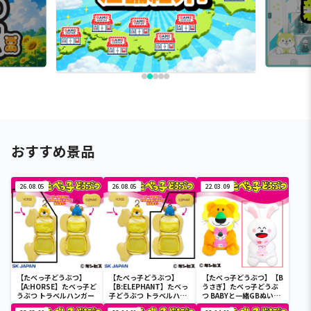
おすすめ景品
26.08.05
26.08.05
22.03.09
【たべっ子どうぶつ】
【たべっ子どうぶつ】
【たべっ子どうぶつ】【B
【A:HORSE】たべっ子ど
【B:ELEPHANT】たべっ
うさぎ】たべっ子どうぶ
うぶつ トラベルハンガー
子どうぶつ トラベルハン
つ BABYと一緒GBぬいぐ
ガー
るみ