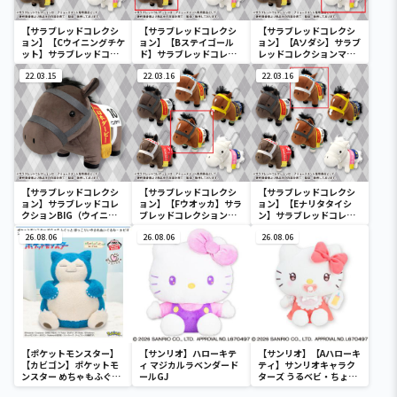
【サラブレッドコレクシ
【サラブレッドコレクシ
【サラブレッドコレクシ
ョン】【Cウイニングチケ
ョン】【Bステイゴール
ョン】【Aソダシ】サラブ
ット】サラブレッドコレ
ド】サラブレッドコレク
レッドコレクションマス
クションマスコットBC3
ションマスコットBC3
コットBC3
22.03.15
22.03.16
22.03.16
【サラブレッドコレクシ
【サラブレッドコレクシ
【サラブレッドコレクシ
ョン】サラブレッドコレ
ョン】【Fウオッカ】サラ
ョン】【Eナリタタイシ
クションBIG（ウイニン
ブレッドコレクションマ
ン】サラブレッドコレク
グチケット）
スコットBC3
ションマスコットBC3
26.08.06
26.08.06
26.08.06
【ポケットモンスター】
【サンリオ】ハローキテ
【サンリオ】【Aハローキ
【カビゴン】ポケットモ
ィ マジカルラベンダード
ティ】サンリオキャラク
ンスター めちゃもふぐっ
ールGJ
ターズ うるベビ・ちょい
と ほっこりいやされぬい
デカドール