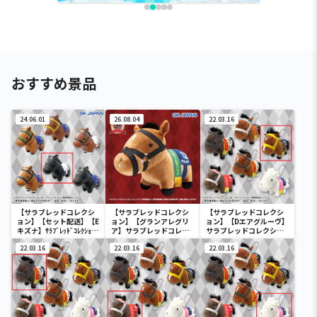
おすすめ景品
24.06.01
26.08.04
22.03.16
【サラブレッドコレクシ
【サラブレッドコレクシ
【サラブレッドコレクシ
ョン】【セット配送】【E
ョン】【グランアレグリ
ョン】【Dエアグルーヴ】
キズナ】ｻﾗﾌﾞﾚｯﾄﾞｺﾚｸｼｮﾝｿ
ア】サラブレッドコレク
サラブレッドコレクショ
ﾌﾋﾞﾏｽｺｯﾄ3
ション ふわふわBIG(グラ
ンマスコットBC3
22.03.16
ンアレグリア)
22.03.16
22.03.16