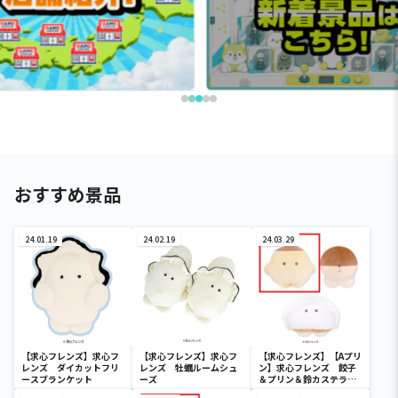
おすすめ景品
24.01.19
24.02.19
24.03.29
【求心フレンズ】求心フ
【求心フレンズ】求心フ
【求心フレンズ】【Aプリ
レンズ ダイカットフリ
レンズ 牡蠣ルームシュ
ン】求心フレンズ 餃子
ースブランケット
ーズ
＆プリン＆鈴カステラま
しゅもっち