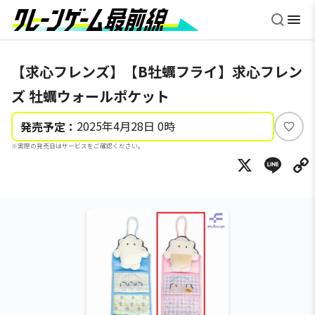
【求心フレンズ】【B牡蠣フライ】求心フレン
ズ 牡蠣ウォールポケット
2025年4月28日 0時
発売予定：
い
※実際の発売日はサービスをご確認ください。
い
X
Li
ね