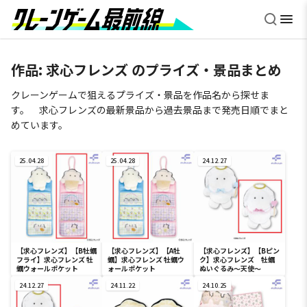
作品:
求心フレンズ
のプライズ・景品まとめ
クレーンゲームで狙えるプライズ・景品を作品名から探せま
す。 求心フレンズの最新景品から過去景品まで発売日順でまと
めています。
25.04.28
25.04.28
24.12.27
【求心フレンズ】【B牡蠣
【求心フレンズ】【A牡
【求心フレンズ】【Bピン
フライ】求心フレンズ 牡
蠣】求心フレンズ 牡蠣ウ
ク】求心フレンズ 牡蠣
蠣ウォールポケット
ォールポケット
ぬいぐるみ～天使～
24.12.27
24.11.22
24.10.25