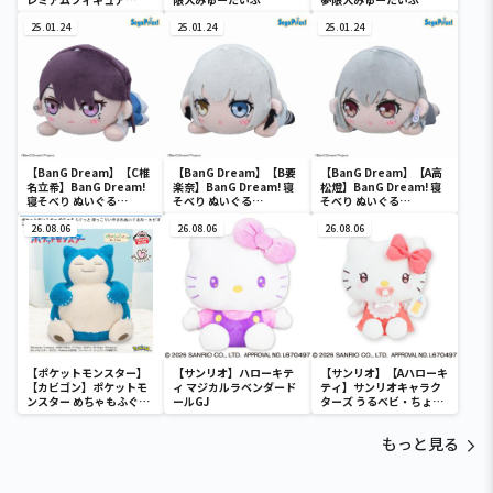
MyGO!!!!! 千早愛音 制服
ver.
25.01.24
25.01.24
25.01.24
【BanG Dream】【C椎
【BanG Dream】【B要
【BanG Dream】【A高
名立希】BanG Dream!
楽奈】BanG Dream! 寝
松燈】BanG Dream! 寝
寝そべり ぬいぐる
そべり ぬいぐる
そべり ぬいぐる
み“MyGO!!!!!”Vol.2（EX
み“MyGO!!!!!”Vol.1（EX
み“MyGO!!!!!”Vol.1（EX
）
26.08.06
）
26.08.06
）
26.08.06
【ポケットモンスター】
【サンリオ】ハローキテ
【サンリオ】【Aハローキ
【カビゴン】ポケットモ
ィ マジカルラベンダード
ティ】サンリオキャラク
ンスター めちゃもふぐっ
ールGJ
ターズ うるベビ・ちょい
と ほっこりいやされぬい
デカドール
ぐるみ～カビゴン～
もっと見る