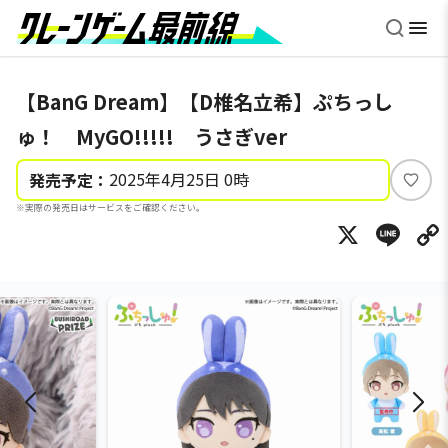
【BanG Dream】【D椎名立希】ぷちっし
ゅ！ MyGO!!!!! うさぎver
2025年4月25日 0時
発売予定：
い
※実際の発売日はサービスをご確認ください。
い
X
Li
ね