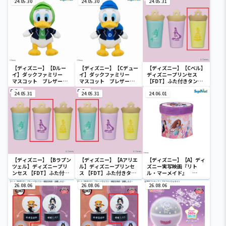
24.05.30
24.05.30
24.05.31
【ディズニー】【Dルー
【ディズニー】【Cデュー
【ディズニー】【Cベル】
イ】ダックファミリー
イ】ダックファミリー
ディズニープリンセス
マスコット ブレザーコ
マスコット ブレザーコ
【FDT】ふた付きタンブ
スチューム
スチューム
ラー
24.05.31
24.05.31
24.06.01
【ディズニー】【Bラプン
【ディズニー】【Aアリエ
【ディズニー】【A】ディ
ツェル】ディズニープリ
ル】ディズニープリンセ
ズニー実写映画『リト
ンセス 【FDT】ふた付き
ス 【FDT】ふた付きタン
ル・マーメイド』
タンブラー
ブラー
[PtZ]折り畳みボックス
26.08.06
26.08.06
チェアー
26.08.06