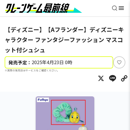
【ディズニー】【Aフランダー】ディズニーキ
ャラクター ファンタジーファッション マスコ
ット付シュシュ
2025年4月23日 0時
発売予定：
い
※実際の発売日はサービスをご確認ください。
い
X
Li
ね