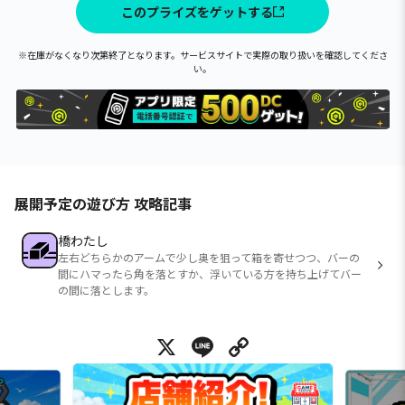
このプライズをゲットする
※在庫がなくなり次第終了となります。サービスサイトで実際の取り扱いを確認してくださ
い。
展開予定の遊び方 攻略記事
橋わたし
左右どちらかのアームで少し奥を狙って箱を寄せつつ、バーの
間にハマったら角を落とすか、浮いている方を持ち上げてバー
の間に落とします。
X
Line
Copy Link