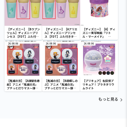
【ディズニー】【Bラプン
【ディズニー】【Aアリエ
【ディズニー】【A】ディ
ツェル】ディズニープリ
ル】ディズニープリンセ
ズニー実写映画『リト
ンセス 【FDT】ふた付き
ス 【FDT】ふた付きタン
ル・マーメイド』
タンブラー
ブラー
[PtZ]折り畳みボックス
26.08.06
26.08.06
チェアー
26.08.06
【鬼滅の刃】【A煉獄杏寿
【鬼滅の刃】【B胡蝶しの
【プリキュア】名探偵プ
郎】アニメ「鬼滅の刃」
ぶ】アニメ「鬼滅の刃」
リキュア！ プラネタリウ
プチっと灯りマス～煉獄
プチっと灯りマス～煉獄
ムライト
杏寿郎・胡蝶しのぶ～
杏寿郎・胡蝶しのぶ～
もっと見る