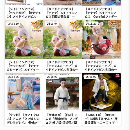
【メイドインアビス】
【メイドインアビス】
【メイドインアビス】
【セット配送】【Bデザイ
【ナナチ】メイドインア
【ナナチ】メイドインア
ン】メイドインアビス 烈
ビス 烈日の黄金郷
ビス Coreful フィギュ
日の黄金郷 ナナチ も
Aqua Float Girls フィギ
ア ナナチ～2nd
ふもふボアクッション
24.02.19
ュア ナナチ
24.05.04
season ver.～
24.11.29
【メイドインアビス】
【メイドインアビス】
【メイドインアビス】
【セット配送】【ナナチ
【ナナチ&ミーティ】メ
【ナナチ&ミーティ】メ
&ミーティ】メイドイン
イドインアビス 烈日の黄
イドインアビス 烈日の黄
アビス 烈日の黄金郷
金郷 Desktop Cute フ
金郷 AMP+ ナナチ フィ
Desktop Cute フィギュ
26.08.06
ィギュア ナナチ&ミー
26.08.06
ギュア～オイラのたから
26.08.06
ア ナナチ&ミーティ
ティ
もの～
【ウマ娘】【タマモクロ
【鬼滅の刃】【狛治】ア
【NARUTO】【雷影エ
ス】アニメ『ウマ娘 シン
ニメ「鬼滅の刃」 フィギ
ー】NARUTO-ナルト- 疾
デレラグレイ』 -Relax
ュア-絆ノ装-伍拾壱ノ型
風伝 雷影・エー フィギュ
time-タマモクロス
ア～五影集結…!!～