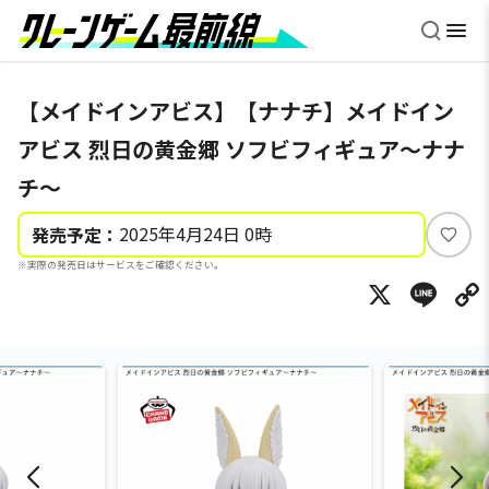
【メイドインアビス】【ナナチ】メイドイン
アビス 烈日の黄金郷 ソフビフィギュア～ナナ
チ～
2025年4月24日 0時
発売予定：
い
※実際の発売日はサービスをご確認ください。
い
X
Li
ね