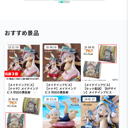
おすすめ景品
22.11.19
23.06.10
23.08.01
【メイドインアビス】
【メイドインアビス】
【メイドインアビス】
【ナナチ】メイドインア
【ナナチ】メイドインア
【セット配送】【Aデザイ
ビス 烈日の黄金郷
ビス 烈日の黄金郷
ン】メイドインアビス 烈
Coreful フィギュア ナ
Coreful フィギュア ナ
日の黄金郷 ナナチ も
ナチ
23.08.01
ナチ
23.12.16
ふもふボアクッション
24.01.27