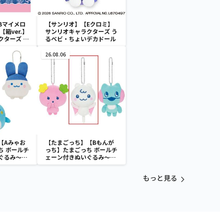
Bマイメロ
【サンリオ】【Eクロミ】
箱ver.】
サンリオキャラクターズ う
クターズ お
るベビ・ちょいデカドール
ATES～マ
イドver.
26.08.06
【Aみゃお
【たまごっち】【Bもんが
ち ボールチ
っち】たまごっち ボールチ
ぐるみ～
ェーン付きぬいぐるみ～
aradise～
Tamagotchi Paradise～
vol.3
もっと見る