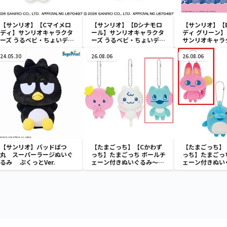
【サンリオ】【Cマイメロ
【サンリオ】【Dシナモロ
【サンリオ】【
ディ】サンリオキャラクタ
ール】サンリオキャラクタ
ディ グリーン】【
ーズ うるベビ・ちょいデカ
ーズ うるベビ・ちょいデカ
サンリオキャラ
ドール
ドール
おきなSOFVIM
イメロディ マーメ
24.05.30
26.08.06
26.08.06
～
【サンリオ】バッドばつ
【たまごっち】【Cかわず
【たまごっち】
丸 スーパーラージぬいぐ
っち】たまごっち ボールチ
っち】たまごっ
るみ ぷくっとVer.
ェーン付きぬいぐるみ～
ェーン付きぬい
Tamagotchi Paradise～
Tamagotchi P
vol.3
vol.2-R