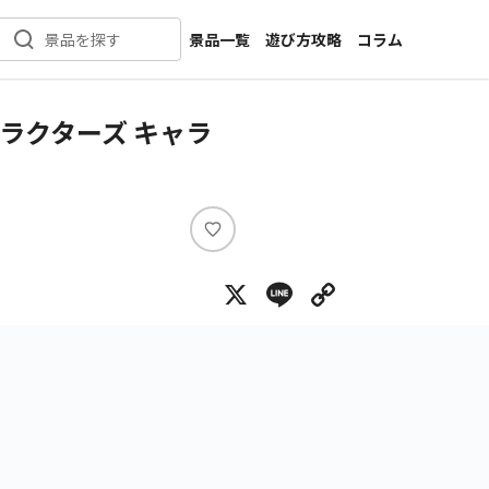
景品一覧
遊び方攻略
コラム
景品を探す
新着景品
インタビュー
カテゴリ一覧
ニュース
ラクターズ キャラ
作品名一覧
店舗
メーカー一覧
開発
攻略
い
プライズ
い
X
Line
Copy Lin
ね
イベント
キャラ特集