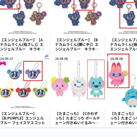
【エンジェルブルー】【A
【エンジェルブルー】【B
【エンジェルブ
ナカムラくん(指さし)】エ
ナカムラくん(腰に手)】エ
ナカムラくん(振
ンジェルブルー キラキラ
ンジェルブルー キラキラ
エンジェルブル
マスコット
マスコット
ラマスコット
24.09.13
26.08.06
26.08.06
【エンジェルブルー】
【たまごっち】【Cかわず
【たまごっち】
【B:PURPLE】エンジェル
っち】たまごっち ボールチ
っち】たまごっ
ブルー フェイスマスコット
ェーン付きぬいぐるみ～
ェーン付きぬい
Tamagotchi Paradise～
Tamagotchi P
vol.3
vol.2-R