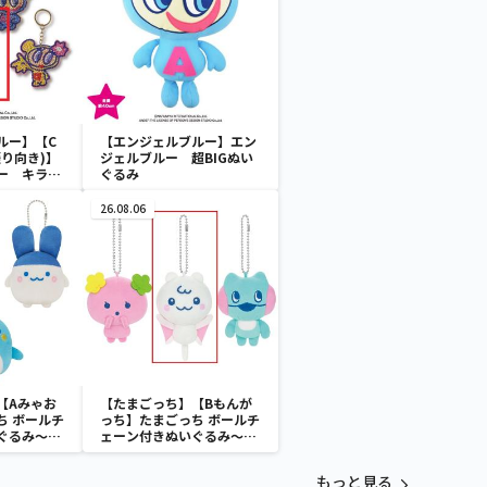
ルー】【C
【エンジェルブルー】エン
り向き)】
ジェルブルー 超BIGぬい
ー キラキ
ぐるみ
26.08.06
【Aみゃお
【たまごっち】【Bもんが
ち ボールチ
っち】たまごっち ボールチ
ぐるみ～
ェーン付きぬいぐるみ～
aradise～
Tamagotchi Paradise～
vol.3
もっと見る