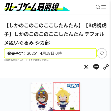
【しかのこのこのここしたんたん】【B虎視虎
子】しかのこのこのここしたんたん デフォル
メぬいぐるみ シカ部
2025年4月18日 0時
発売予定：
い
※実際の発売日はサービスをご確認ください。
い
X
Li
ね