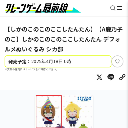
【しかのこのこのここしたんたん】【A鹿乃子
のこ】しかのこのこのここしたんたん デフォ
ルメぬいぐるみ シカ部
2025年4月18日 0時
発売予定：
い
※実際の発売日はサービスをご確認ください。
い
X
Li
ね