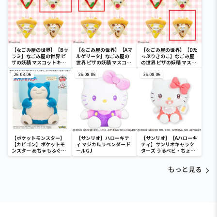
【なごみ屋の世界】【Bサ
【なごみ屋の世界】【Aマ
【なごみ屋の世界】【Dた
ラミ】なごみ屋の世界 ピ
ルゲリータ】なごみ屋の
っぷりきのこ】なごみ屋
ザの妖精 マスコットキー
世界 ピザの妖精 マスコッ
の世界 ピザの妖精 マスコ
チェーン
トキーチェーン
ットキーチェーン
26.08.06
26.08.06
26.08.06
【ポケットモンスター】
【サンリオ】ハローキテ
【サンリオ】【Aハローキ
【カビゴン】ポケットモ
ィ マジカルラベンダード
ティ】サンリオキャラク
ンスター めちゃもふぐっ
ールGJ
ターズ うるベビ・ちょい
と ほっこりいやされぬい
デカドール
ぐるみ～カビゴン～
もっと見る