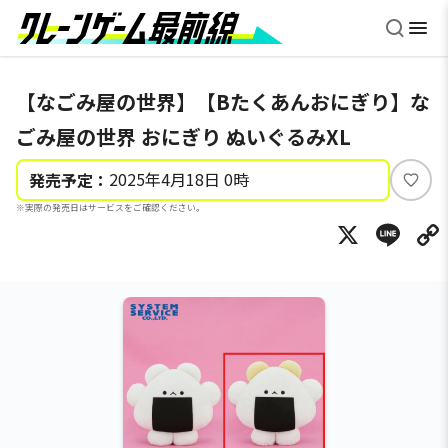
【なごみ屋の世界】【Bたくあんおにぎり】な
ごみ屋の世界 おにぎり ぬいぐるみXL
2025年4月18日 0時
発売予定：
い
※実際の発売日はサービスをご確認ください。
い
X
Li
ね