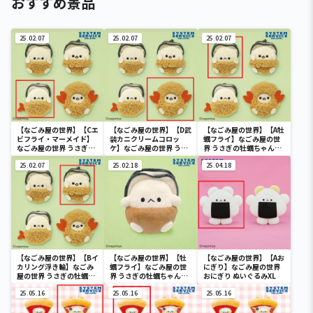
おすすめ景品
25.02.07
25.02.07
25.02.07
【なごみ屋の世界】【Cエ
【なごみ屋の世界】【D武
【なごみ屋の世界】【A牡
ビフライ・マーメイド】
装カニクリームコロッ
蠣フライ】なごみ屋の世
なごみ屋の世界 うさぎの
ケ】なごみ屋の世界 うさ
界 うさぎの牡蠣ちゃんマ
牡蠣ちゃんマスコットキ
ぎの牡蠣ちゃんマスコッ
スコットキーチェーン
ーチェーン
25.02.07
トキーチェーン
25.02.18
25.04.18
【なごみ屋の世界】【Bイ
【なごみ屋の世界】【牡
【なごみ屋の世界】【Aお
カリング浮き輪】なごみ
蠣フライ】なごみ屋の世
にぎり】なごみ屋の世界
屋の世界 うさぎの牡蠣ち
界 うさぎの牡蠣ちゃんぬ
おにぎり ぬいぐるみXL
ゃんマスコットキーチェ
いぐるみXL プレミアム
ーン
25.05.16
25.05.16
25.05.16