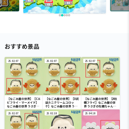
おすすめ景品
25.02.07
25.02.07
25.02.07
【なごみ屋の世界】【Cエ
【なごみ屋の世界】【D武
【なごみ屋の世界】【A牡
ビフライ・マーメイド】
装カニクリームコロッ
蠣フライ】なごみ屋の世
なごみ屋の世界 うさぎの
ケ】なごみ屋の世界 うさ
界 うさぎの牡蠣ちゃんマ
牡蠣ちゃんマスコットキ
ぎの牡蠣ちゃんマスコッ
スコットキーチェーン
ーチェーン
25.02.07
トキーチェーン
25.02.18
25.04.18