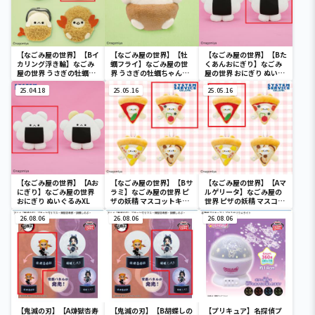
【なごみ屋の世界】【Bイ
【なごみ屋の世界】【牡
【なごみ屋の世界】【Bた
カリング浮き輪】なごみ
蠣フライ】なごみ屋の世
くあんおにぎり】なごみ
屋の世界 うさぎの牡蠣ち
界 うさぎの牡蠣ちゃんぬ
屋の世界 おにぎり ぬいぐ
ゃんマスコットキーチェ
いぐるみXL プレミアム
るみXL
ーン
25.04.18
25.05.16
25.05.16
【なごみ屋の世界】【Aお
【なごみ屋の世界】【Bサ
【なごみ屋の世界】【Aマ
にぎり】なごみ屋の世界
ラミ】なごみ屋の世界 ピ
ルゲリータ】なごみ屋の
おにぎり ぬいぐるみXL
ザの妖精 マスコットキー
世界 ピザの妖精 マスコッ
チェーン
トキーチェーン
26.08.06
26.08.06
26.08.06
【鬼滅の刃】【A煉獄杏寿
【鬼滅の刃】【B胡蝶しの
【プリキュア】名探偵プ