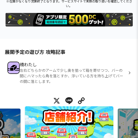
※在庫がなくなり次第終了となります。サービスサイトで実際の取り扱いを確認してくださ
い。
展開予定の遊び方 攻略記事
橋わたし
左右どちらかのアームで少し奥を狙って箱を寄せつつ、バーの
間にハマったら角を落とすか、浮いている方を持ち上げてバー
の間に落とします。
X
Line
Copy Link