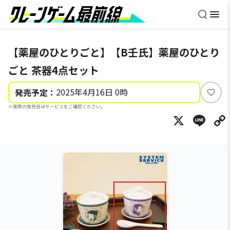
【薬屋のひとりごと】【B壬氏】薬屋のひとり
ごと 茶器4点セット
2025年4月16日 0時
発売予定：
い
※実際の発売日はサービスをご確認ください。
い
X
Li
ね