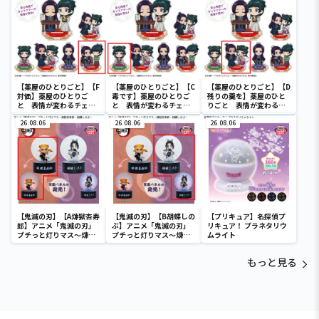
【薬屋のひとりごと】【F
【薬屋のひとりごと】【C
【薬屋のひとりごと】【D
対価】薬屋のひとりご
毒です】薬屋のひとりご
残りの羹を】薬屋のひと
と 表情が変わるチェン
と 表情が変わるチェン
りごと 表情が変わるチ
ジングアクリルスタンド
ジングアクリルスタンド
ェンジングアクリルスタ
26.08.06
26.08.06
ンド
26.08.06
【鬼滅の刃】【A煉獄杏寿
【鬼滅の刃】【B胡蝶しの
【プリキュア】名探偵プ
郎】アニメ「鬼滅の刃」
ぶ】アニメ「鬼滅の刃」
リキュア！ プラネタリウ
プチっと灯りマス～煉獄
プチっと灯りマス～煉獄
ムライト
杏寿郎・胡蝶しのぶ～
杏寿郎・胡蝶しのぶ～
もっと見る