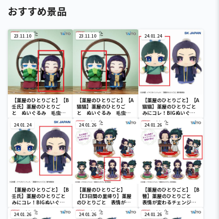
おすすめ景品
23.11.10
23.11.10
24.01.24
【薬屋のひとりごと】【B
【薬屋のひとりごと】【A
【薬屋のひとりごと】【A
壬氏】薬屋のひとりご
猫猫】薬屋のひとりご
猫猫】薬屋のひとりごと
と ぬいぐるみ 毛虫を
と ぬいぐるみ 毛虫を
みにコレ！BIGぬいぐる
見るような目ver.
見るような目ver.
み
24.01.24
24.01.26
24.01.26
【薬屋のひとりごと】【B
【薬屋のひとりごと】
【薬屋のひとりごと】【B
壬氏】薬屋のひとりごと
【E3日間の里帰り】薬屋
簪】薬屋のひとりごと
みにコレ！BIGぬいぐる
のひとりごと 表情が変
表情が変わるチェンジン
み
わるチェンジングアクリ
グアクリルスタンド
24.01.26
ルスタンド
24.01.26
24.01.26