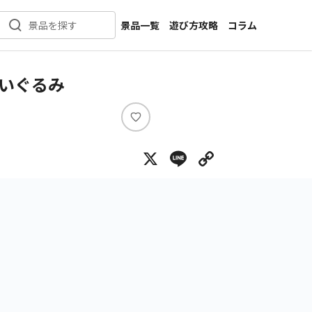
景品一覧
遊び方攻略
コラム
景品を探す
新着景品
インタビュー
カテゴリ一覧
ニュース
ぬいぐるみ
作品名一覧
店舗
メーカー一覧
開発
い
い
攻略
X
Line
Copy Lin
ね
プライズ
イベント
キャラ特集