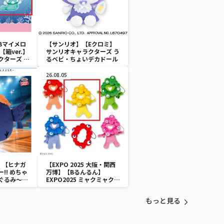
Bマイメロ
【サンリオ】【Eクロミ】
箱ver.】
サンリオキャラクターズ う
クターズ お
るベビ・ちょいデカドール
ATES～マ
イドver.
26.08.05
】【ヒナガ
【EXPO 2025 大阪・関西
!! めちゃ
万博】【Bるんるん】
ぐるみ～ヒ
EXPO2025 ミャクミャク
カラフルゴム紐付きぬいぐ
るみ
もっと見る