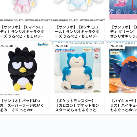
【サンリオ】【Cマイメロ
【サンリオ】【Dシナモロ
【サンリオ】【
ディ】サンリオキャラクタ
ール】サンリオキャラクタ
ディ グリーン】【
ーズ うるベビ・ちょいデカ
ーズ うるベビ・ちょいデカ
サンリオキャラ
ドール
ドール
おきなSOFVIM
イメロディ マーメ
24.05.30
26.08.06
26.08.06
～
【サンリオ】バッドばつ
【ポケットモンスター】
【ハイキュー!!
丸 スーパーラージぬいぐ
【カビゴン】ポケットモン
ラス】ハイキュー
るみ ぷくっとVer.
スター めちゃもふぐっと
もふぐっとぬい
ほっこりいやされぬいぐる
ナガラス～
み～カビゴン～