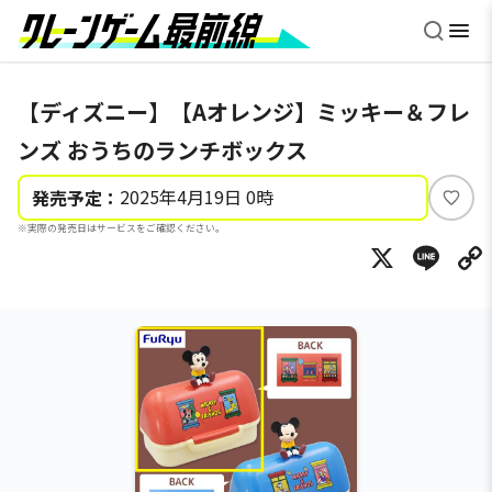
【ディズニー】【Aオレンジ】ミッキー＆フレ
ンズ おうちのランチボックス
2025年4月19日 0時
発売予定：
い
※実際の発売日はサービスをご確認ください。
い
X
Li
ね