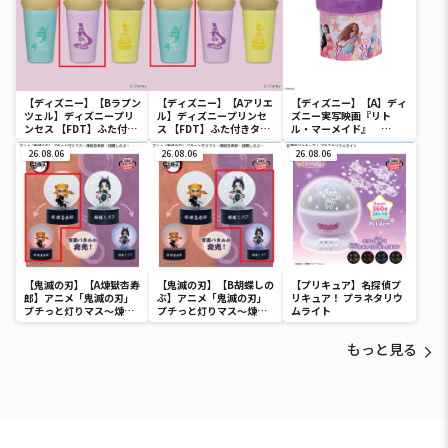
【ディズニー】【Bラプン
【ディズニー】【Aアリエ
【ディズニー】【A】ディ
ツェル】ディズニープリ
ル】ディズニープリンセ
ズニー実写映画『リト
ンセス 【FDT】ふた付き
ス 【FDT】ふた付きタン
ル・マーメイド』
タンブラー
ブラー
[PtZ]折り畳みボックス
26.08.06
26.08.06
チェアー
26.08.06
【鬼滅の刃】【A煉獄杏寿
【鬼滅の刃】【B胡蝶しの
【プリキュア】名探偵プ
郎】アニメ「鬼滅の刃」
ぶ】アニメ「鬼滅の刃」
リキュア！ プラネタリウ
プチっと灯りマス～煉獄
プチっと灯りマス～煉獄
ムライト
杏寿郎・胡蝶しのぶ～
杏寿郎・胡蝶しのぶ～
もっと見る