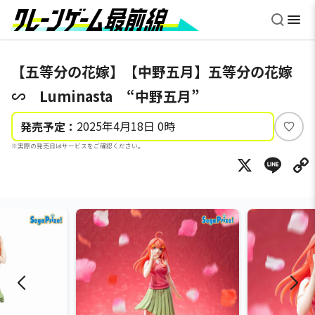
【五等分の花嫁】【中野五月】五等分の花嫁
∽ Luminasta “中野五月”
2025年4月18日 0時
発売予定：
い
※実際の発売日はサービスをご確認ください。
い
X
Li
ね