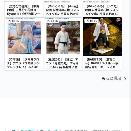
【五等分の花嫁】【中野
【ぬいぐるみ】【A一花】
【ぬいぐるみ】【B二乃】
四葉】五等分の花嫁∬
映画 五等分の花嫁 フォル
映画 五等分の花嫁 フォル
Kyunties 中野四葉 フィ
メイツぬいぐるみ Part1
メイツぬいぐるみ Part1
ギュア
26.08.06
26.08.06
26.08.06
【ウマ娘】【タマモクロ
【鬼滅の刃】【狛治】ア
【NARUTO】【雷影エ
ス】アニメ『ウマ娘 シン
ニメ「鬼滅の刃」 フィギ
ー】NARUTO-ナルト- 疾
デレラグレイ』 -Relax
ュア-絆ノ装-伍拾壱ノ型
風伝 雷影・エー フィギュ
time-タマモクロス
ア～五影集結…!!～
もっと見る