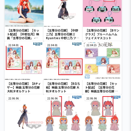
【五等分の花嫁】【セッ
【五等分の花嫁】【中野
【五等分の花嫁】【Bサン
ト配送】【中野五月】映
二乃】五等分の花嫁∬
グラス】ブルーハムハム
画「五等分の花嫁」 -
Kyunties 中野二乃 フィ
フェイスマスコット
Celestial vivi-中野五月
ギュア
School style ver.
22.04.01
22.04.01
22.04.15
【五等分の花嫁】【Aティ
【五等分の花嫁】【B立ち
【五等分の花嫁】【セッ
ザー】映画 五等分の花嫁
絵】映画 五等分の花嫁 大
ト配送】【五等分の花
大判タオルケット
判タオルケット
嫁】映画五等分の花嫁 キ
ャンパスアートセット
22.06.06
22.06.06
22.06.06