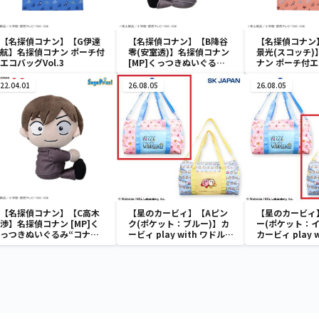
【名探偵コナン】【G伊達
【名探偵コナン】【B降谷
【名探偵コナン
航】名探偵コナン ポーチ付
零(安室透)】名探偵コナン
景光(スコッチ)
エコバッグVol.3
[MP]くっつきぬいぐる
ナン ポーチ付
み“コナン&降谷&高木&佐
Vol.3
藤”
22.04.01
26.08.05
26.08.05
【名探偵コナン】【C高木
【星のカービィ】【Aピン
【星のカービィ
渉】名探偵コナン [MP]く
ク(ポケット：ブルー)】カ
ー(ポケット：イ
っつきぬいぐるみ“コナン
ービィ play with ワドルデ
カービィ play 
&降谷&高木&佐藤”
ィ ボストンバッグ
ディ ボストン