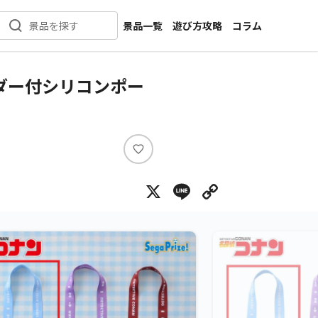
景品一覧
遊び方攻略
コラム
景品を探す
新着景品
インタビュー
カテゴリ一覧
ニュース
ルダー付シリコンポー
作品名一覧
店舗
メーカー一覧
開発
攻略
い
プライズ
い
X
Line
Copy Lin
ね
イベント
キャラ特集