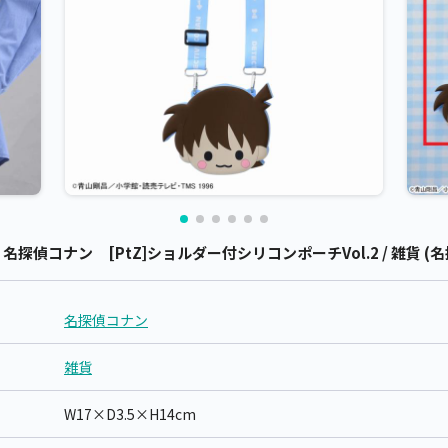
偵コナン [PtZ]ショルダー付シリコンポーチVol.2 / 雑貨 (
名探偵コナン
雑貨
W17×D3.5×H14cm