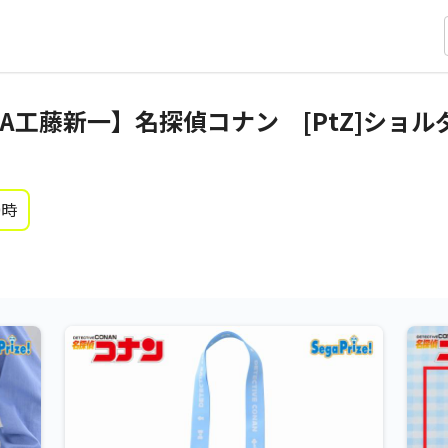
A工藤新一】名探偵コナン [PtZ]ショ
0時