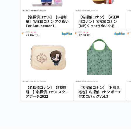
【名探偵コナン】【B毛利
【名探偵コナン】【A江戸
蘭】名探偵コナン アクぬい
川コナン】名探偵コナン
For Amusement
[MP]くっつきぬいぐる
Vol.1（EX）
み“コナン&降谷&高木&佐
藤”
22.04.01
22.04.01
【名探偵コナン】【E萩原
【名探偵コナン】【H風見
研二】名探偵コナン スクエ
裕也】名探偵コナン ポーチ
アポーチ2022
付エコバッグVol.3