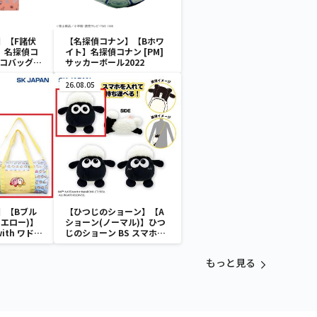
】【F諸伏
【名探偵コナン】【Bホワ
】名探偵コ
イト】名探偵コナン [PM]
エコバッグ
サッカーボール2022
26.08.05
】【Bブル
【ひつじのショーン】【A
エロー)】
ショーン(ノーマル)】ひつ
with ワドル
じのショーン BS スマホシ
バッグ
ョーンルダー
もっと見る