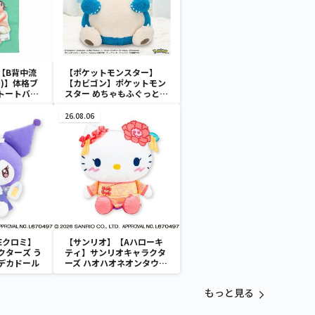
【B背中流
【ポケットモンスター】
)】体格ブ
【カビゴン】ポケットモン
]トートバッ
スター めちゃもふぐっと
ほっこりいやされぬいぐる
み～カビゴン～
26.08.06
Eクロミ】
【サンリオ】【Aハローキ
クターズ う
ティ】サンリオキャラクタ
デカドール
ーズ ハオハオネオンタウン
ドールBIGタイプ1
もっと見る