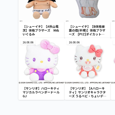
【シューイチ】【A秋山竜
【シューイチ】【B体格披
次】体格ブラザーズ Mぬ
露の儀(半裸)】体格ブラザ
いぐるみ
ーズ [PtZ]ダイカットク
ッション
26.08.06
26.08.06
【サンリオ】ハローキティ
【サンリオ】【Aハローキ
マジカルラベンダードール
ティ】サンリオキャラクタ
GJ
ーズ うるベビ・ちょいデカ
ドール