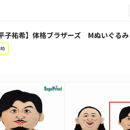
平子祐希】体格ブラザーズ Mぬいぐるみ
0時