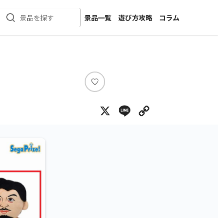
景品一覧
遊び方攻略
コラム
景品を探す
新着景品
インタビュー
カテゴリ一覧
ニュース
作品名一覧
店舗
メーカー一覧
開発
い
い
攻略
X
Line
Copy Lin
ね
プライズ
イベント
キャラ特集