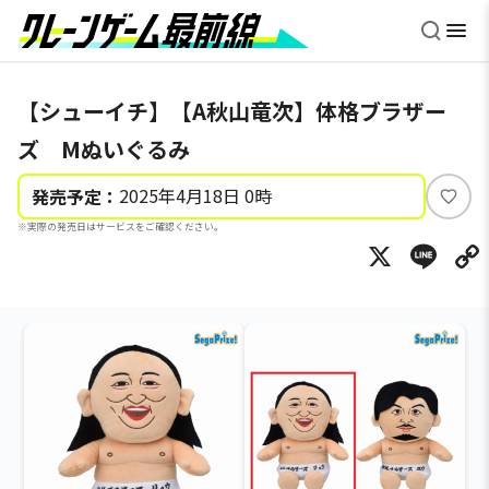
【シューイチ】【A秋山竜次】体格ブラザー
ズ Mぬいぐるみ
2025年4月18日 0時
発売予定：
い
※実際の発売日はサービスをご確認ください。
い
X
Li
ね