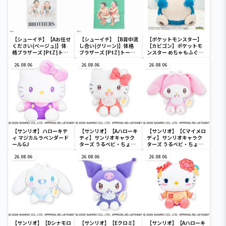
【シューイチ】【Aお任せ
【シューイチ】【B背中流
【ポケットモンスター】
ください(ベージュ)】体
し合い(グリーン)】体格
【カビゴン】ポケットモ
格ブラザーズ [PtZ]トー
ブラザーズ [PtZ]トート
ンスター めちゃもふぐっ
トバッグ
バッグ
と ほっこりいやされぬい
26.08.06
26.08.06
ぐるみ～カビゴン～
26.08.06
【サンリオ】ハローキテ
【サンリオ】【Aハローキ
【サンリオ】【Cマイメロ
ィ マジカルラベンダード
ティ】サンリオキャラク
ディ】サンリオキャラク
ールGJ
ターズ うるベビ・ちょい
ターズ うるベビ・ちょい
デカドール
デカドール
26.08.06
26.08.06
26.08.06
【サンリオ】【Dシナモロ
【サンリオ】【Eクロミ】
【サンリオ】【Aハローキ