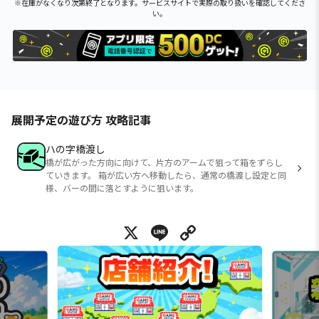
※在庫がなくなり次第終了となります。サービスサイトで実際の取り扱いを確認してくださ
い。
展開予定の遊び方 攻略記事
ハの字橋渡し
橋が広がった方向に向けて、片方のアームで狙って箱をずらし
ていきます。 箱が広い方へ移動したら、通常の橋渡し設定と同
様、バーの間に落とすように狙います。
X
Line
Copy Link