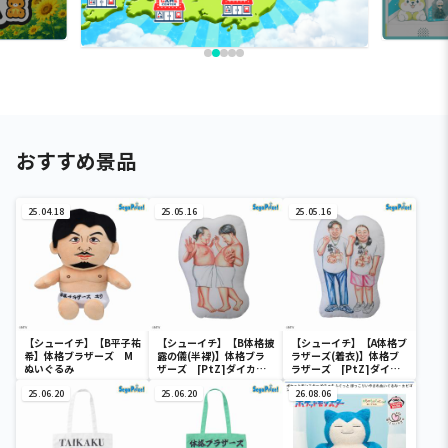
おすすめ景品
25.04.18
25.05.16
25.05.16
【シューイチ】【B平子祐
【シューイチ】【B体格披
【シューイチ】【A体格ブ
希】体格ブラザーズ M
露の儀(半裸)】体格ブラ
ラザーズ(着衣)】体格ブ
ぬいぐるみ
ザーズ [PtZ]ダイカッ
ラザーズ [PtZ]ダイカ
トクッション
ットクッション
25.06.20
25.06.20
26.08.06