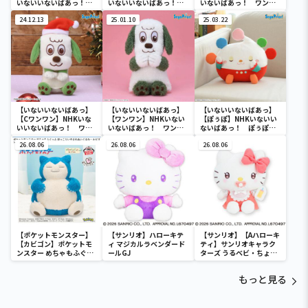
いないいないばあっ！
いないいないばあっ！
いないばあっ！ ワンワ
ワンワン＆ぽぅぽ＆ジャ
ワンワン＆ぽぅぽ＆ジャ
ン＆ぽぅぽ＆ジャンジャ
ンジャンのぬいぐるみ
24.12.13
ンジャンの & you マ
25.01.10
ンの & you マスコッ
25.03.22
スコット ～クリスマス
ト ～クリスマス～
～
【いないいないばあっ】
【いないいないばあっ】
【いないいないばあっ】
【Cワンワン】NHKいな
【ワンワン】NHKいない
【ぽぅぽ】NHKいないい
いいないばあっ！ ワン
いないばあっ！ ワンワ
ないばあっ！ ぽぅぽ
ワン＆ぽぅぽ＆ジャンジ
ンの LLぬいぐるみ ぷ
の Lぬいぐるみ ～すや
ャンの & you マスコ
26.08.06
くっとVer.
26.08.06
すや～
26.08.06
ット ～クリスマス～
【ポケットモンスター】
【サンリオ】ハローキテ
【サンリオ】【Aハローキ
【カビゴン】ポケットモ
ィ マジカルラベンダード
ティ】サンリオキャラク
ンスター めちゃもふぐっ
ールGJ
ターズ うるベビ・ちょい
と ほっこりいやされぬい
デカドール
ぐるみ～カビゴン～
もっと見る