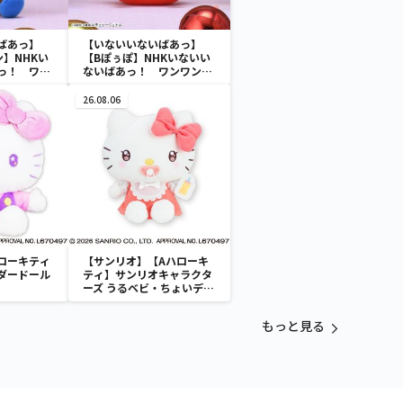
ばあっ】
【いないいないばあっ】
】NHKい
【Bぽぅぽ】NHKいないい
っ！ ワン
ないばあっ！ ワンワン＆
ジャンジャ
ぽぅぽ＆ジャンジャンの
 マスコッ
& you マスコット ～ク
26.08.06
ス～
リスマス～
ローキティ
【サンリオ】【Aハローキ
ダードール
ティ】サンリオキャラクタ
ーズ うるベビ・ちょいデカ
ドール
もっと見る