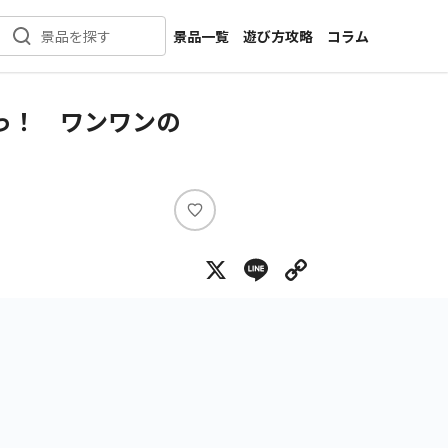
景品一覧
遊び方攻略
コラム
景品を探す
新着景品
インタビュー
カテゴリ一覧
ニュース
あっ！ ワンワンの
作品名一覧
店舗
メーカー一覧
開発
攻略
い
プライズ
い
X
Line
Copy Lin
ね
イベント
キャラ特集