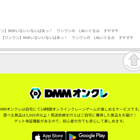
ン】NHKいないいないばあっ！ ワンワンの Lぬいぐるみ すやすや
【ワンワン】NHKいないいないばあっ！ ワンワンの Lぬいぐるみ すやすや
DMMオンクレは自宅にて24時間オンラインクレーンゲームが楽しめるサービスです
遊べる景品は3,000点以上！発送依頼を行えばご自宅に獲得した景品をお届け！
ゲット保証機能があるので、初心者の方でも安心して楽しめます。