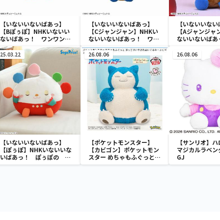
【いないいないばあっ】
【いないいないばあっ】
【いないいない
【Bぽぅぽ】NHKいないい
【Cジャンジャン】NHKい
【Aジャンジャン
ないばあっ！ ワンワン＆
ないいないばあっ！ ワン
ないいないばあ
ぽぅぽ＆ジャンジャンのぬ
ワン＆ぽぅぽ＆ジャンジャ
ワン＆ぽぅぽ＆
いぐるみ
ンのぬいぐるみ
ンの & you
25.03.22
26.08.06
26.08.06
ト ～クリスマ
【いないいないばあっ】
【ポケットモンスター】
【サンリオ】ハ
【ぽぅぽ】NHKいないいな
【カビゴン】ポケットモン
マジカルラベン
いばあっ！ ぽぅぽの L
スター めちゃもふぐっと
GJ
ぬいぐるみ ～すやすや～
ほっこりいやされぬいぐる
み～カビゴン～