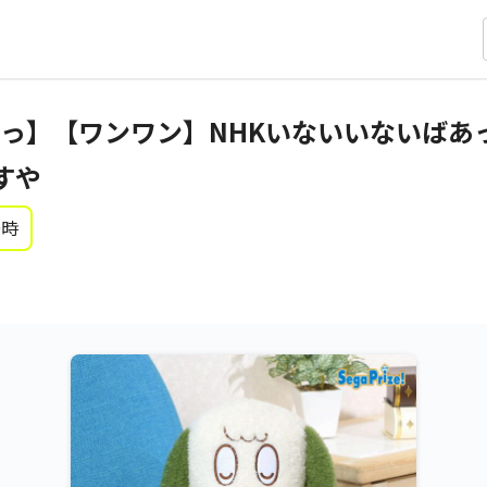
あっ】【ワンワン】NHKいないいないば
すや
0時