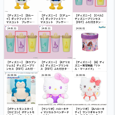
【ディズニー】【Dルー
【ディズニー】【Cデュー
【ディズニー】【Cベル】
イ】ダックファミリー
イ】ダックファミリー
ディズニープリンセス
マスコット ブレザーコ
マスコット ブレザーコ
【FDT】ふた付きタンブ
スチューム
スチューム
ラー
24.05.31
24.05.31
24.06.01
【ディズニー】【Bラプン
【ディズニー】【Aアリエ
【ディズニー】【A】ディ
ツェル】ディズニープリ
ル】ディズニープリンセ
ズニー実写映画『リト
ンセス 【FDT】ふた付き
ス 【FDT】ふた付きタン
ル・マーメイド』
タンブラー
ブラー
[PtZ]折り畳みボックス
26.08.06
26.08.06
チェアー
26.08.06
【ポケットモンスター】
【サンリオ】ハローキテ
【サンリオ】【Aハローキ
【カビゴン】ポケットモ
ィ マジカルラベンダード
ティ】サンリオキャラク