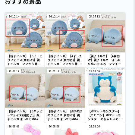
おすすめ景品
24.12.14
24.12.14
25.04.12
【親子イルカ】【Bにっこ
【親子イルカ】【Aまった
【親子イルカ】【A目開
りフェイス(目開け)】親
りフェイス(目閉じ)】親
け】親子イルカ まった
子イルカ ママから離れ
子イルカ ママから離れ
りぬいぐるみ ママイル
ない！息子イルカマスコ
ない！息子イルカマスコ
カ
ット付きポーチ
25.05.17
ット付きポーチ
25.05.17
26.08.06
【親子イルカ】【Bハッピ
【親子イルカ】【Aほのぼ
【ポケットモンスター】
ーフェイス(目閉じ)】親
のフェイス(目開け)】親
【カビゴン】ポケットモ
子イルカ まったりぬいぐ
子イルカ まったりぬいぐ
ンスター めちゃもふぐっ
るみ 息子イルカ
るみ 息子イルカ
と ほっこりいやされぬい
26.08.06
26.08.06
ぐるみ～カビゴン～
26.08.06