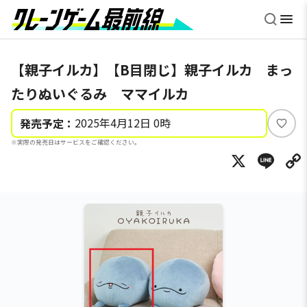
【親子イルカ】【B目閉じ】親子イルカ まっ
たりぬいぐるみ ママイルカ
2025年4月12日 0時
発売予定：
い
※実際の発売日はサービスをご確認ください。
い
X
Li
ね