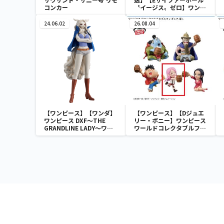
コンカー
〝イージス〟ゼロ】ワンピ
ース ワールドコレクタブル
フィギュア-ワノ国鬼ヶ島
24.06.02
26.08.04
編7-
【ワンピース】【ワンダ】
【ワンピース】【Dジュエ
ワンピース DXF～THE
リー・ボニー】ワンピース
GRANDLINE LADY～ワノ
ワールドコレクタブルフィ
国 vol.10
ギュア-宴1-