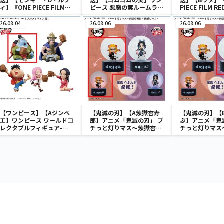
ィ】『ONE PIECE FILM
ピース 悪魔の実ルームライ
PIECE FILM 
RED』 戦光絶景-
ト-ゴムゴムの実-
ドコレクタブル
MONKEY.D.LUFFY-
ア-UTA COLLE
26.08.04
26.08.06
26.08.06
【ワンピース】【Aジンベ
【鬼滅の刃】【A煉獄杏寿
【鬼滅の刃】【
エ】ワンピース ワールドコ
郎】アニメ「鬼滅の刃」 プ
ぶ】アニメ「鬼
レクタブルフィギュア-宴
チっと灯りマス～煉獄杏寿
チっと灯りマス
1-
郎・胡蝶しのぶ～
郎・胡蝶しのぶ