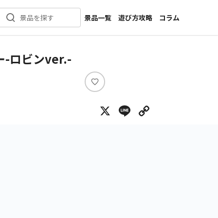
景品一覧
遊び方攻略
コラム
景品を探す
新着景品
インタビュー
カテゴリ一覧
ニュース
ビンver.-
作品名一覧
店舗
メーカー一覧
開発
い
い
攻略
X
Line
Copy Lin
ね
プライズ
イベント
キャラ特集