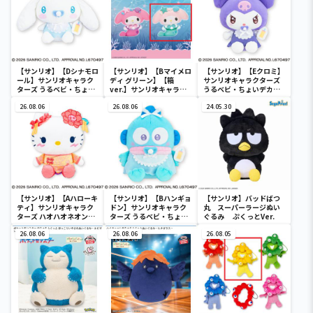
【サンリオ】【Dシナモロ
【サンリオ】【Bマイメロ
【サンリオ】【Eクロミ】
ール】サンリオキャラク
ディ グリーン】【箱
サンリオキャラクターズ
ターズ うるベビ・ちょい
ver.】サンリオキャラク
うるベビ・ちょいデカド
デカドール
ターズ おおきな
ール
26.08.06
SOFVIMATES～マイメロ
26.08.06
24.05.30
ディ マーメイドver. ～
【サンリオ】【Aハローキ
【サンリオ】【Bハンギョ
【サンリオ】バッドばつ
ティ】サンリオキャラク
ドン】サンリオキャラク
丸 スーパーラージぬい
ターズ ハオハオネオンタ
ターズ うるベビ・ちょい
ぐるみ ぷくっとVer.
ウンドールBIGタイプ1
デカドール
26.08.06
26.08.06
26.08.05