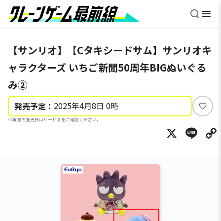
【サンリオ】【Cタキシードサム】サンリオキ
ャラクターズ いちご新聞50周年BIGぬいぐる
み②
2025年4月8日 0時
発売予定：
い
※実際の発売日はサービスをご確認ください。
い
X
Li
ね