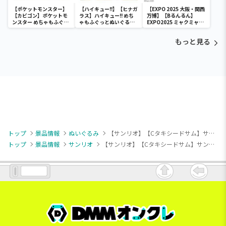
【ポケットモンスター】
【ハイキュー!!】【ヒナガ
【EXPO 2025 大阪・関西
【カビゴン】ポケットモ
ラス】ハイキュー!! めち
万博】【Bるんるん】
ンスター めちゃもふぐっ
ゃもふぐっとぬいぐるみ
EXPO2025 ミャクミャク
と ほっこりいやされぬい
～ヒナガラス～
カラフルゴム紐付きぬい
ぐるみ～カビゴン～
ぐるみ
もっと見る
トップ
景品情報
ぬいぐるみ
【サンリオ】【Cタキシードサム】サンリオキャラクターズ いちご新聞50周年BIGぬいぐるみ②
トップ
景品情報
サンリオ
【サンリオ】【Cタキシードサム】サンリオキャラクターズ いちご新聞50周年BIGぬいぐるみ②