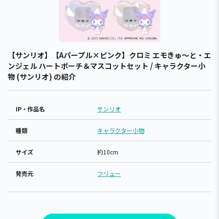
【サンリオ】【Aパープル×ピンク】クロミ エモきゅ～と・エ
ンジェル ハートポーチ＆マスコットセット / キャラクター小
物 (サンリオ) の紹介
IP・作品名
サンリオ
種類
キャラクター小物
サイズ
約10cm
発売元
フリュー