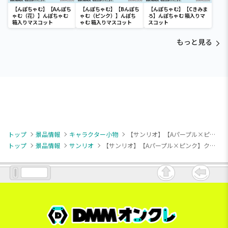
【んぽちゃむ】【Aんぽち
【んぽちゃむ】【Bんぽち
【んぽちゃむ】【Cきみま
ゃむ（花）】んぽちゃむ
ゃむ（ピンク）】んぽち
ろ】んぽちゃむ 箱入りマ
箱入りマスコット
ゃむ 箱入りマスコット
スコット
もっと見る
トップ
景品情報
キャラクター小物
【サンリオ】【Aパープル×ピンク】クロミ エモきゅ～と・エンジェル ハートポーチ＆マスコットセット
トップ
景品情報
サンリオ
【サンリオ】【Aパープル×ピンク】クロミ エモきゅ～と・エンジェル ハートポーチ＆マスコットセット