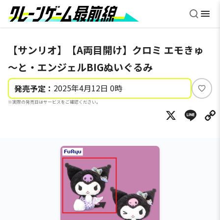
【サンリオ】【A両目開け】クロミ エモきゅ
～と・エンジェルBIGぬいぐるみ
2025年4月12日 0時
発売予定：
い
※実際の発売日はサービスをご確認ください。
い
X
Li
ね