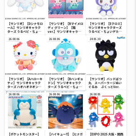
【サンリオ】【Dシナモロ
【サンリオ】【Bマイメロ
【サンリオ】【Eクロミ】
ール】サンリオキャラク
ディ グリーン】【箱
サンリオキャラクターズ
ターズ うるベビ・ちょい
ver.】サンリオキャラク
うるベビ・ちょいデカド
デカドール
ターズ おおきな
ール
26.08.06
SOFVIMATES～マイメロ
26.08.06
24.05.30
ディ マーメイドver. ～
【サンリオ】【Aハローキ
【サンリオ】【Bハンギョ
【サンリオ】バッドばつ
ティ】サンリオキャラク
ドン】サンリオキャラク
丸 スーパーラージぬい
ターズ ハオハオネオンタ
ターズ うるベビ・ちょい
ぐるみ ぷくっとVer.
ウンドールBIGタイプ1
デカドール
26.08.06
26.08.06
26.08.05
【ポケットモンスター】
【ハイキュー!!】【ヒナガ
【EXPO 2025 大阪・関西