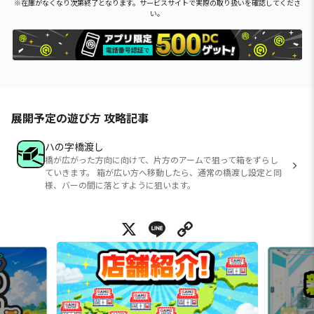
※在庫がなくなり次第終了となります。サービスサイトで実際の取り扱いを確認してくださ
い。
展開予定の遊び方 攻略記事
ハの字橋渡し
橋が広がった方向に向けて、片方のアームで狙って箱をずらし
ていきます。 箱が広い方へ移動したら、通常の橋渡し設定と同
様、バーの間に落とすように狙います。
X
Line
Copy Link