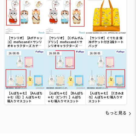
【サンリオ】【Aポチャッ
【サンリオ】【Cポムポム
【サンリオ】ぐでたま 保
コ】mofusand×サンリ
プリン】mofusand×サ
冷ポケット付き2段トート
オキャラクターズ カチュ
ンリオキャラクターズ カ
バッグ
ーシャマスコット②
チューシャマスコット②
26.08.05
26.08.05
26.08.05
【んぽちゃむ】【Aんぽち
【んぽちゃむ】【Bんぽち
【んぽちゃむ】【Cきみま
ゃむ（花）】んぽちゃむ
ゃむ（ピンク）】んぽち
ろ】んぽちゃむ 箱入りマ
箱入りマスコット
ゃむ 箱入りマスコット
スコット
もっと見る