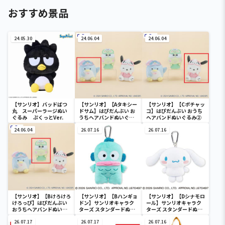
おすすめ景品
24.05.30
24.06.04
24.06.04
【サンリオ】バッドばつ
【サンリオ】【Aタキシー
【サンリオ】【Cポチャッ
丸 スーパーラージぬい
ドサム】はぴだんぶい お
コ】はぴだんぶい おうち
ぐるみ ぷくっとVer.
うちヘアバンドぬいぐる
ヘアバンドぬいぐるみ②
み②
24.06.04
26.07.16
26.07.16
【サンリオ】【Bけろけろ
【サンリオ】【Bハンギョ
【サンリオ】【Dシナモロ
けろっぴ】はぴだんぶい
ドン】サンリオキャラク
ール】サンリオキャラク
おうちヘアバンドぬいぐ
ターズ スタンダードぬい
ターズ スタンダードぬい
るみ②
ぐるみリール付きパスケ
ぐるみリール付きパスケ
26.07.17
ース
26.07.17
ース
26.07.16