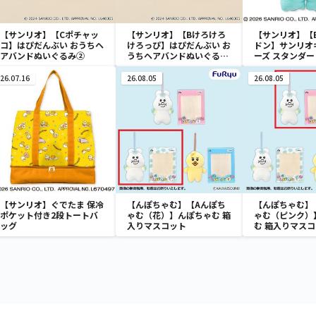
【サンリオ】【Cポチャッ
【サンリオ】【Bけろけろ
【サンリオ】【
コ】はぴだんぶい おうちヘ
けろっぴ】はぴだんぶい お
ドン】サンリオ
アバンドぬいぐるみ②
うちヘアバンドぬいぐるみ
ーズ スタンダ
②
みリール付きパ
26.07.16
26.08.05
26.08.05
【サンリオ】ぐでたま 保冷
【んぽちゃむ】【Aんぽち
【んぽちゃむ】
ポケット付き2段トートバ
ゃむ（花）】んぽちゃむ 箱
ゃむ（ピンク）
ッグ
入りマスコット
む 箱入りマス