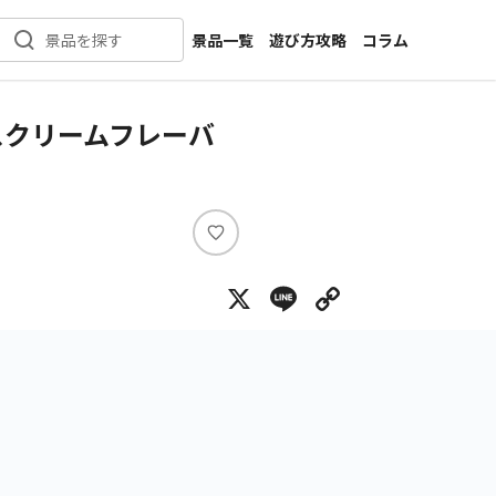
景品一覧
遊び方攻略
コラム
景品を探す
新着景品
インタビュー
カテゴリ一覧
ニュース
スクリームフレーバ
作品名一覧
店舗
メーカー一覧
開発
攻略
い
プライズ
い
X
Line
Copy Lin
ね
イベント
キャラ特集