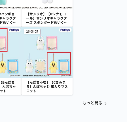
Bハンギョ
【サンリオ】【Dシナモロ
キャラクタ
ール】サンリオキャラクタ
ードぬいぐる
ーズ スタンダードぬいぐる
スケース
みリール付きパスケース
26.08.05
【Bんぽち
【んぽちゃむ】【Cきみま
】んぽちゃ
ろ】んぽちゃむ 箱入りマス
コット
コット
もっと見る