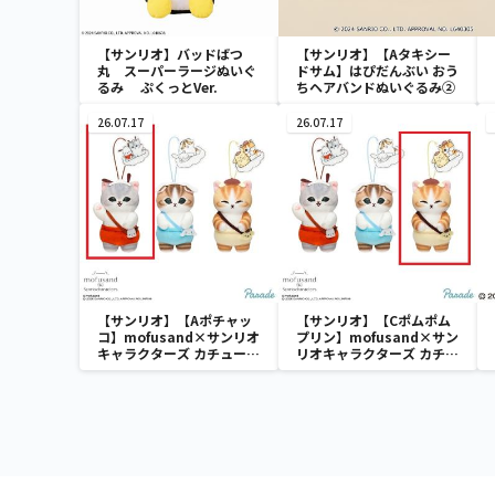
【サンリオ】バッドばつ
【サンリオ】【Aタキシー
丸 スーパーラージぬいぐ
ドサム】はぴだんぶい おう
るみ ぷくっとVer.
ちヘアバンドぬいぐるみ②
26.07.17
26.07.17
【サンリオ】【Aポチャッ
【サンリオ】【Cポムポム
コ】mofusand×サンリオ
プリン】mofusand×サン
キャラクターズ カチューシ
リオキャラクターズ カチュ
ャマスコット②
ーシャマスコット②