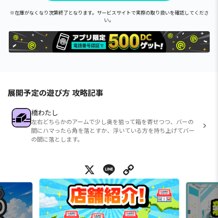
※在庫がなくなり次第終了となります。サービスサイトで実際の取り扱いを確認してくださ
い。
展開予定の遊び方 攻略記事
橋わたし
左右どちらかのアームで少し奥を狙って箱を寄せつつ、バーの
間にハマったら角を落とすか、浮いている方を持ち上げてバー
の間に落とします。
X
Line
Copy Link