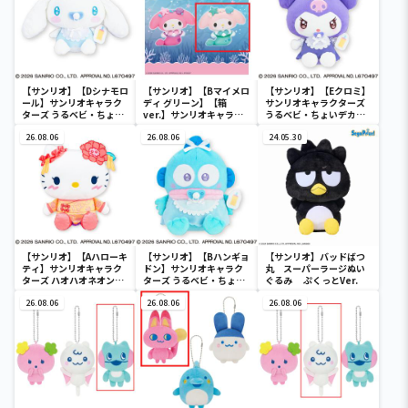
【サンリオ】【Dシナモロ
【サンリオ】【Bマイメロ
【サンリオ】【Eクロミ】
ール】サンリオキャラク
ディ グリーン】【箱
サンリオキャラクターズ
ターズ うるベビ・ちょい
ver.】サンリオキャラク
うるベビ・ちょいデカド
デカドール
ターズ おおきな
ール
26.08.06
SOFVIMATES～マイメロ
26.08.06
24.05.30
ディ マーメイドver. ～
【サンリオ】【Aハローキ
【サンリオ】【Bハンギョ
【サンリオ】バッドばつ
ティ】サンリオキャラク
ドン】サンリオキャラク
丸 スーパーラージぬい
ターズ ハオハオネオンタ
ターズ うるベビ・ちょい
ぐるみ ぷくっとVer.
ウンドールBIGタイプ1
デカドール
26.08.06
26.08.06
26.08.06