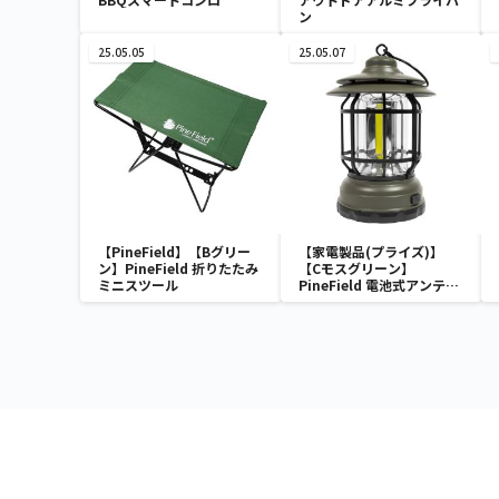
ン
25.05.05
25.05.07
【PineField】【Bグリー
【家電製品(プライズ)】
ン】PineField 折りたたみ
【Cモスグリーン】
ミニスツール
PineField 電池式アンティ
ークLEDランタン