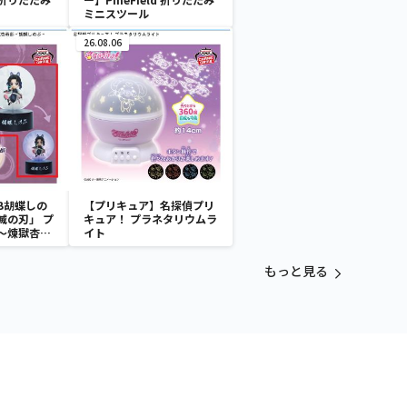
ミニスツール
26.08.06
B胡蝶しの
【プリキュア】名探偵プリ
滅の刃」 プ
キュア！ プラネタリウムラ
～煉獄杏寿
イト
～
もっと見る