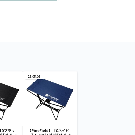
25.05.05
】【Dブラッ
【PineField】【Cネイビ
d 折りたたみ
ー】PineField 折りたたみ