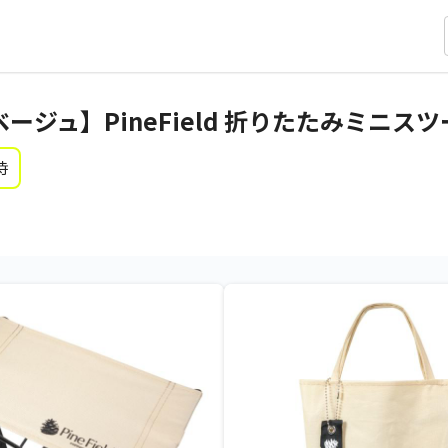
【Aベージュ】PineField 折りたたみミニス
時