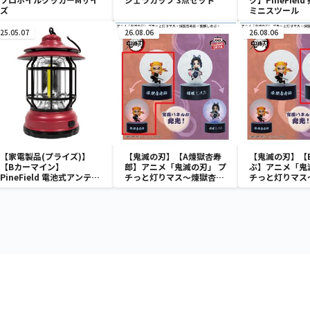
ズ
ミニスツール
25.05.07
26.08.06
26.08.06
【家電製品(プライズ)】
【鬼滅の刃】【A煉獄杏寿
【鬼滅の刃】【
【Bカーマイン】
郎】アニメ「鬼滅の刃」 プ
ぶ】アニメ「鬼
PineField 電池式アンティ
チっと灯りマス～煉獄杏寿
チっと灯りマス
ークLEDランタン
郎・胡蝶しのぶ～
郎・胡蝶しのぶ