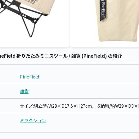
eField 折りたたみミニスツール / 雑貨 (PineField) の紹介
PineField
雑貨
サイズ:組立時/W29×D17.5×H27cm、収納時/約W29×D3×
ミラクション