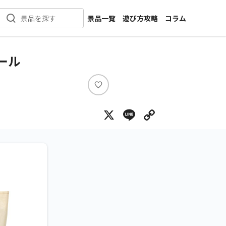
景品一覧
遊び方攻略
コラム
景品を探す
新着景品
インタビュー
カテゴリ一覧
ニュース
ツール
作品名一覧
店舗
メーカー一覧
開発
い
い
攻略
X
Line
Copy Lin
ね
プライズ
イベント
キャラ特集