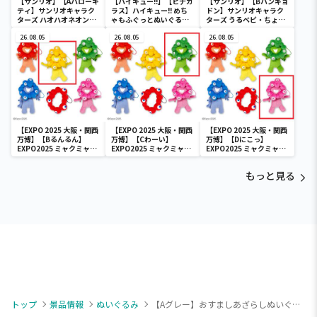
【サンリオ】【Aハローキ
【ハイキュー!!】【ヒナガ
【サンリオ】【Bハンギョ
ティ】サンリオキャラク
ラス】ハイキュー!! めち
ドン】サンリオキャラク
ターズ ハオハオネオンタ
ゃもふぐっとぬいぐるみ
ターズ うるベビ・ちょい
ウンドールBIGタイプ1
～ヒナガラス～
デカドール
26.08.05
26.08.05
26.08.05
【EXPO 2025 大阪・関西
【EXPO 2025 大阪・関西
【EXPO 2025 大阪・関西
万博】【Bるんるん】
万博】【Cわーい】
万博】【Dにこっ】
EXPO2025 ミャクミャク
EXPO2025 ミャクミャク
EXPO2025 ミャクミャク
カラフルゴム紐付きぬい
カラフルゴム紐付きぬい
カラフルゴム紐付きぬい
ぐるみ
ぐるみ
ぐるみ
もっと見る
トップ
景品情報
ぬいぐるみ
【Aグレー】おすましあざらしぬいぐるみ