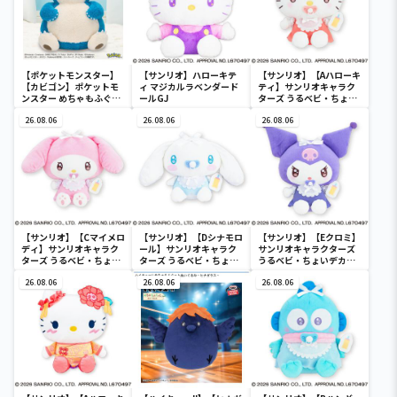
【ポケットモンスター】
【サンリオ】ハローキテ
【サンリオ】【Aハローキ
【カビゴン】ポケットモ
ィ マジカルラベンダード
ティ】サンリオキャラク
ンスター めちゃもふぐっ
ールGJ
ターズ うるベビ・ちょい
と ほっこりいやされぬい
デカドール
ぐるみ～カビゴン～
26.08.06
26.08.06
26.08.06
【サンリオ】【Cマイメロ
【サンリオ】【Dシナモロ
【サンリオ】【Eクロミ】
ディ】サンリオキャラク
ール】サンリオキャラク
サンリオキャラクターズ
ターズ うるベビ・ちょい
ターズ うるベビ・ちょい
うるベビ・ちょいデカド
デカドール
デカドール
ール
26.08.06
26.08.06
26.08.06