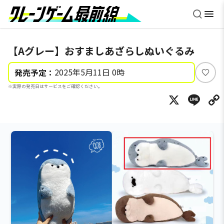
【Aグレー】おすましあざらしぬいぐるみ
2025年5月11日 0時
発売予定：
い
※実際の発売日はサービスをご確認ください。
い
X
Li
ね